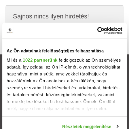
Sajnos nincs ilyen hirdetés!
Próbálj meg kevesebb szempont szerint
keresni, hátha akkor megtalálod, amit keresel.
Az Ön adatainak felelősségteljes felhasználása
Mi és a
1022 partnerünk
feldolgozzuk az Ön személyes
Ingatlanok
adatait, így például az Ön IP-címét, olyan technológiákat
használva, mint a sütik, amelyekkel tárolhatjuk és
hozzáférünk az Ön adataihoz a készülékén, hogy
Eladó házak
személyre szabott hirdetéseket és tartalmakat, hirdetés-
és tartalommérést, közönségbetekintéseket, valamint
Eladó lakások
termékfejlesztéseket biztosíthassunk Önnek. Ön dönt
arról, hogy ki használja az adatait és milyen célra.
Települések
Ha engedélyezi, a következőt is meg szeretnénk tenni:
Részletek megjelenítése