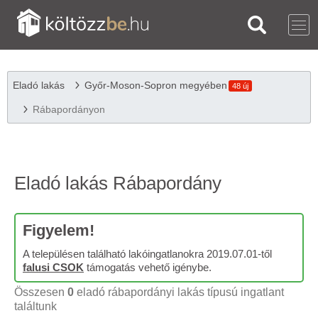
Eladó lakás
Győr-Moson-Sopron megyében
48 új
Rábapordányon
Eladó lakás Rábapordány
Figyelem!
A településen található lakóingatlanokra 2019.07.01-től
falusi CSOK
támogatás vehető igénybe.
Összesen
0
eladó rábapordányi lakás típusú ingatlant
találtunk