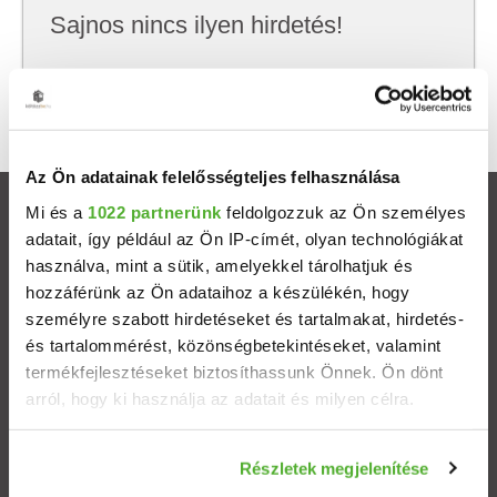
Sajnos nincs ilyen hirdetés!
Próbálj meg kevesebb szempont szerint
keresni, hátha akkor megtalálod, amit keresel.
Az Ön adatainak felelősségteljes felhasználása
Mi és a
1022 partnerünk
feldolgozzuk az Ön személyes
Ingatlanok
adatait, így például az Ön IP-címét, olyan technológiákat
használva, mint a sütik, amelyekkel tárolhatjuk és
Eladó házak
hozzáférünk az Ön adataihoz a készülékén, hogy
személyre szabott hirdetéseket és tartalmakat, hirdetés-
Eladó lakások
és tartalommérést, közönségbetekintéseket, valamint
termékfejlesztéseket biztosíthassunk Önnek. Ön dönt
arról, hogy ki használja az adatait és milyen célra.
Települések
Ha engedélyezi, a következőt is meg szeretnénk tenni:
Albérletek
Részletek megjelenítése
Információgyűjtés az Ön földrajzi elhelyezkedéséről