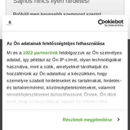
Sajnos nincs ilyen hirdetés!
Próbálj meg kevesebb szempont szerint
keresni, hátha akkor megtalálod, amit keresel.
Az Ön adatainak felelősségteljes felhasználása
Ingatlanok
Mi és a
1022 partnerünk
feldolgozzuk az Ön személyes
adatait, így például az Ön IP-címét, olyan technológiákat
használva, mint a sütik, amelyekkel tárolhatjuk és
Eladó házak
hozzáférünk az Ön adataihoz a készülékén, hogy
személyre szabott hirdetéseket és tartalmakat, hirdetés-
Eladó lakások
és tartalommérést, közönségbetekintéseket, valamint
termékfejlesztéseket biztosíthassunk Önnek. Ön dönt
Települések
arról, hogy ki használja az adatait és milyen célra.
Albérletek
Ha engedélyezi, a következőt is meg szeretnénk tenni:
Részletek megjelenítése
Információgyűjtés az Ön földrajzi elhelyezkedéséről