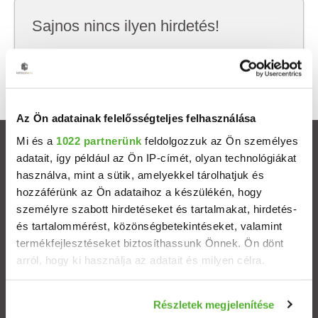
Sajnos nincs ilyen hirdetés!
Próbálj meg kevesebb szempont szerint
keresni, hátha akkor megtalálod, amit keresel.
Az Ön adatainak felelősségteljes felhasználása
Mi és a
1022 partnerünk
feldolgozzuk az Ön személyes
Ingatlanok
adatait, így például az Ön IP-címét, olyan technológiákat
használva, mint a sütik, amelyekkel tárolhatjuk és
Eladó házak
hozzáférünk az Ön adataihoz a készülékén, hogy
személyre szabott hirdetéseket és tartalmakat, hirdetés-
és tartalommérést, közönségbetekintéseket, valamint
Eladó lakások
termékfejlesztéseket biztosíthassunk Önnek. Ön dönt
arról, hogy ki használja az adatait és milyen célra.
Települések
Ha engedélyezi, a következőt is meg szeretnénk tenni:
Albérletek
Részletek megjelenítése
Információgyűjtés az Ön földrajzi elhelyezkedéséről