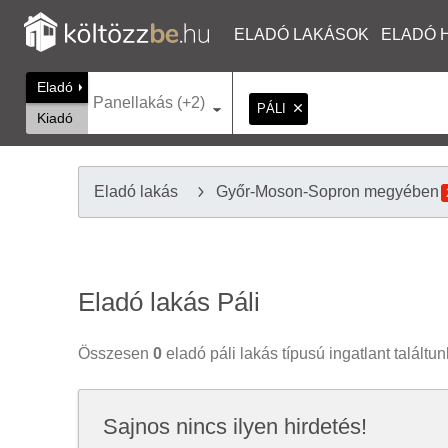
ELADÓ LAKÁSOK
ELADÓ 
Eladó
Panellakás (+2)
PÁLI
Kiadó
Eladó lakás
Győr-Moson-Sopron megyében
Eladó lakás Páli
Összesen
0
eladó páli lakás típusú ingatlant találtun
Sajnos nincs ilyen hirdetés!