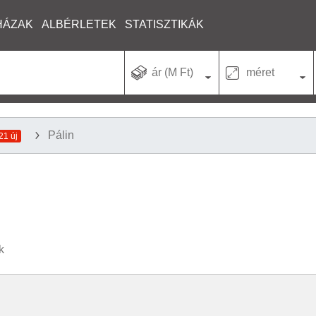
HÁZAK
ALBÉRLETEK
STATISZTIKÁK
ár (M Ft)
méret
Pálin
21 új
k