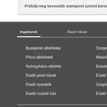
Próbálj meg kevesebb szempont szerint keresn
Ingatlanok
Eladó házak
Budapesti albérletek
Szeged
Pécsi albérletek
Miskol
Nyíregyháza albérlet
Balato
Eladó pesti házak
Eladó 
Eladó nyaralók
Sürgő
Eladó családi ház
Eladó