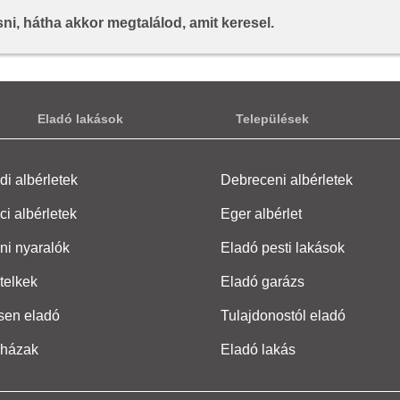
i, hátha akkor megtalálod, amit keresel.
Eladó lakások
Települések
i albérletek
Debreceni albérletek
ci albérletek
Eger albérlet
ni nyaralók
Eladó pesti lakások
telkek
Eladó garázs
sen eladó
Tulajdonostól eladó
 házak
Eladó lakás