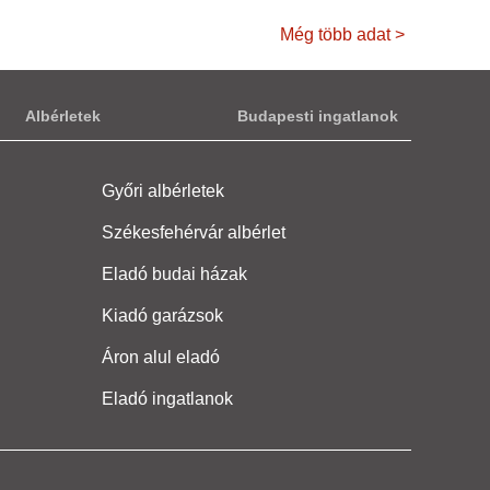
Még több adat >
Albérletek
Budapesti ingatlanok
Győri albérletek
Székesfehérvár albérlet
Eladó budai házak
Kiadó garázsok
Áron alul eladó
Eladó ingatlanok