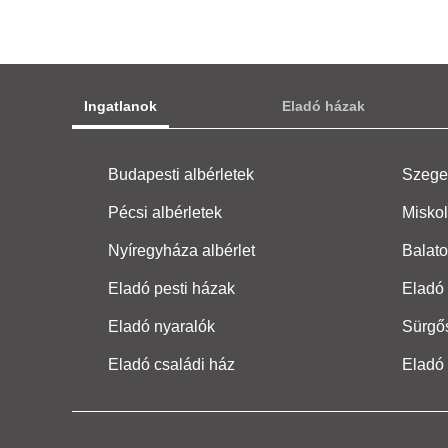
Ingatlanok
Eladó házak
Budapesti albérletek
Szeged
Pécsi albérletek
Miskol
Nyíregyháza albérlet
Balato
Eladó pesti házak
Eladó 
Eladó nyaralók
Sürgő
Eladó családi ház
Eladó