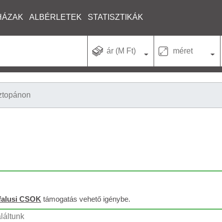
HÁZAK
ALBÉRLETEK
STATISZTIKÁK
ár (M Ft)
méret
ztopánon
falusi CSOK
támogatás vehető igénybe.
aláltunk