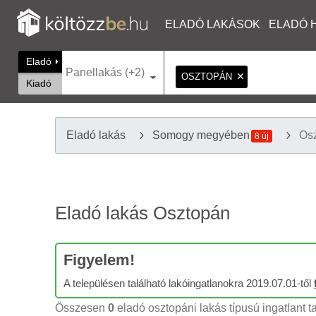
ELADÓ LAKÁSOK
ELADÓ 
Eladó
Panellakás (+2)
OSZTOPÁN
Kiadó
Eladó lakás
Somogy megyében
Os
8 új
Eladó lakás Osztopán
Figyelem!
A településen található lakóingatlanokra 2019.07.01-től
Összesen
0
eladó osztopáni lakás típusú ingatlant t