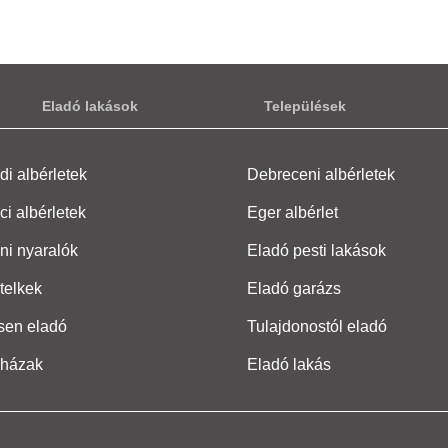
Eladó lakások
Települések
i albérletek
Debreceni albérletek
ci albérletek
Eger albérlet
ni nyaralók
Eladó pesti lakások
telkek
Eladó garázs
sen eladó
Tulajdonostól eladó
 házak
Eladó lakás