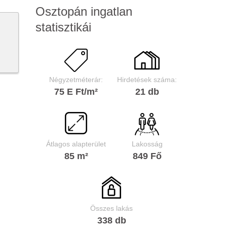
Osztopán ingatlan
statisztikái
Négyzetméterár:
Hirdetések száma:
75 E Ft/m²
21 db
Átlagos alapterület
Lakosság
85 m²
849 Fő
Összes lakás
338 db