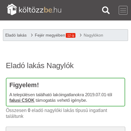
Eladó lakás
Fejér megyében
Nagylókon
12 új
Eladó lakás Nagylók
Figyelem!
A településen található lakóingatlanokra 2019.07.01-től
falusi CSOK
támogatás vehető igénybe.
Összesen
0
eladó nagylóki lakás típusú ingatlant
találtunk