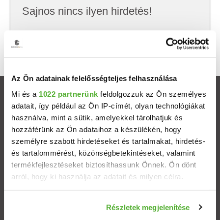
Sajnos nincs ilyen hirdetés!
Próbálj meg kevesebb szempont szerint
keresni, hátha akkor megtalálod, amit keresel.
Az Ön adatainak felelősségteljes felhasználása
Mi és a
1022 partnerünk
feldolgozzuk az Ön személyes
Ingatlanok
adatait, így például az Ön IP-címét, olyan technológiákat
használva, mint a sütik, amelyekkel tárolhatjuk és
Eladó házak
hozzáférünk az Ön adataihoz a készülékén, hogy
személyre szabott hirdetéseket és tartalmakat, hirdetés-
Eladó lakások
és tartalommérést, közönségbetekintéseket, valamint
termékfejlesztéseket biztosíthassunk Önnek. Ön dönt
arról, hogy ki használja az adatait és milyen célra.
Települések
Ha engedélyezi, a következőt is meg szeretnénk tenni:
Albérletek
Részletek megjelenítése
Információgyűjtés az Ön földrajzi elhelyezkedéséről