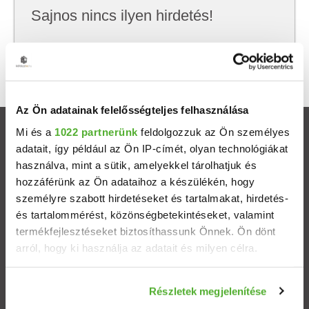
Sajnos nincs ilyen hirdetés!
Próbálj meg kevesebb szempont szerint
keresni, hátha akkor megtalálod, amit keresel.
Az Ön adatainak felelősségteljes felhasználása
Mi és a
1022 partnerünk
feldolgozzuk az Ön személyes
Ingatlanok
adatait, így például az Ön IP-címét, olyan technológiákat
használva, mint a sütik, amelyekkel tárolhatjuk és
Eladó házak
hozzáférünk az Ön adataihoz a készülékén, hogy
személyre szabott hirdetéseket és tartalmakat, hirdetés-
Eladó lakások
és tartalommérést, közönségbetekintéseket, valamint
termékfejlesztéseket biztosíthassunk Önnek. Ön dönt
arról, hogy ki használja az adatait és milyen célra.
Települések
Ha engedélyezi, a következőt is meg szeretnénk tenni:
Albérletek
Részletek megjelenítése
Információgyűjtés az Ön földrajzi elhelyezkedéséről