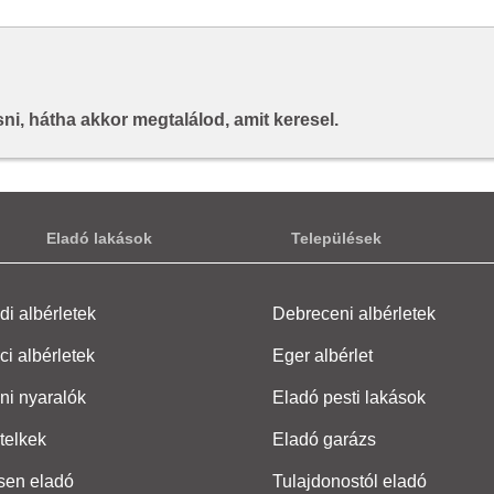
i, hátha akkor megtalálod, amit keresel.
Eladó lakások
Települések
i albérletek
Debreceni albérletek
ci albérletek
Eger albérlet
ni nyaralók
Eladó pesti lakások
telkek
Eladó garázs
sen eladó
Tulajdonostól eladó