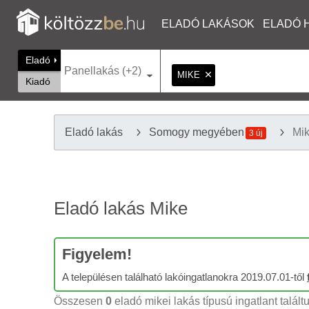
ELADÓ LAKÁSOK
ELADÓ 
Eladó
Panellakás (+2)
MIKE
Kiadó
Eladó lakás
Somogy megyében
Mi
3 új
Eladó lakás Mike
Figyelem!
A településen található lakóingatlanokra 2019.07.01-től
Összesen
0
eladó mikei lakás típusú ingatlant talált