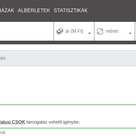
HÁZAK
ALBÉRLETEK
STATISZTIKÁK
ár (M Ft)
méret
kén
falusi CSOK
támogatás vehető igénybe.
unk