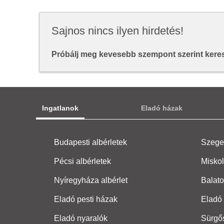
Sajnos nincs ilyen hirdetés!
Próbálj meg kevesebb szempont szerint keresn
Ingatlanok
Eladó házak
Budapesti albérletek
Szeged
Pécsi albérletek
Miskol
Nyíregyháza albérlet
Balato
Eladó pesti házak
Eladó 
Eladó nyaralók
Sürgő