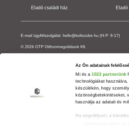
Eladó családi ház
Eladó
E-mail ügyfélszolgálat:
hello@koltozzbe.hu
(H-P: 9-17)
© 2026 OTP Otthonmegoldások Kft.
Az Ön adatainak felelőssé
Mi és a
1022 partnerünk
f
technológiákat használva, 
készülékén, hogy személyr
közönségbetekintéseket, v
használja az adatait és mil
Ha engedélyezi, a követke
Információgyűjtés az 