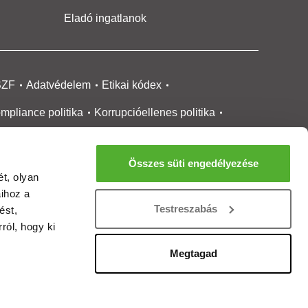
Eladó ingatlanok
SZF
Adatvédelem
Etikai kódex
mpliance politika
Korrupcióellenes politika
ikai bejelentési
rendszer tájékoztató
Összes süti engedélyezése
okie kezelése
Médiaajánlat
t, olyan
aihoz a
gatlanközvetítőknek
Ingatlanfejlesztőknek
Testreszabás
ést,
gánszemélyeknek
Ingatlan ártérkép
ról, hogy ki
ltözzbe Magazin
Új építésű lakások
Megtagad
rtalommoderálási jelentés
adálymentesítési nyilatkozat
Impresszum