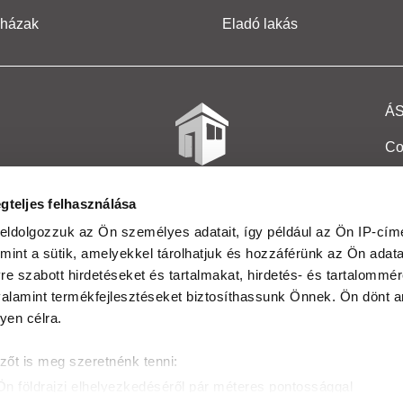
 házak
Eladó lakás
Á
Co
Et
gteljes felhasználása
Co
eldolgozzuk az Ön személyes adatait, így például az Ön IP-címé
mint a sütik, amelyekkel tárolhatjuk és hozzáférünk az Ön adat
In
e szabott hirdetéseket és tartalmakat, hirdetés- és tartalommér
Ma
alamint termékfejlesztéseket biztosíthassunk Önnek. Ön dönt ar
yen célra.
Kö
zőt is meg szeretnénk tenni:
Ta
Ön földrajzi elhelyezkedéséről pár méteres pontossággal
Ak