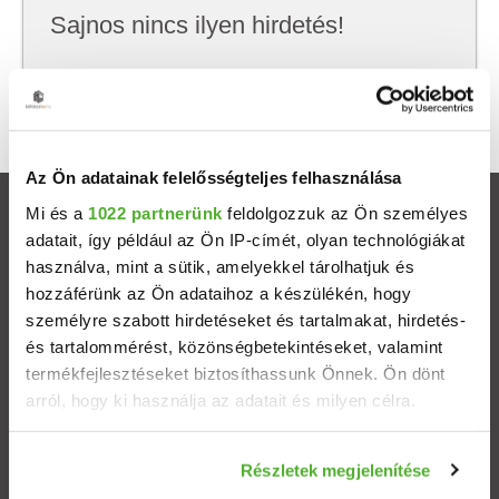
Sajnos nincs ilyen hirdetés!
Próbálj meg kevesebb szempont szerint
keresni, hátha akkor megtalálod, amit keresel.
Az Ön adatainak felelősségteljes felhasználása
Mi és a
1022 partnerünk
feldolgozzuk az Ön személyes
Ingatlanok
adatait, így például az Ön IP-címét, olyan technológiákat
használva, mint a sütik, amelyekkel tárolhatjuk és
Eladó házak
hozzáférünk az Ön adataihoz a készülékén, hogy
személyre szabott hirdetéseket és tartalmakat, hirdetés-
Eladó lakások
és tartalommérést, közönségbetekintéseket, valamint
termékfejlesztéseket biztosíthassunk Önnek. Ön dönt
arról, hogy ki használja az adatait és milyen célra.
Települések
Ha engedélyezi, a következőt is meg szeretnénk tenni:
Albérletek
Részletek megjelenítése
Információgyűjtés az Ön földrajzi elhelyezkedéséről