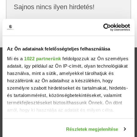
Sajnos nincs ilyen hirdetés!
Próbálj meg kevesebb szempont szerint
keresni, hátha akkor megtalálod, amit keresel.
Az Ön adatainak felelősségteljes felhasználása
Mi és a
1022 partnerünk
feldolgozzuk az Ön személyes
Ingatlanok
adatait, így például az Ön IP-címét, olyan technológiákat
használva, mint a sütik, amelyekkel tárolhatjuk és
Eladó házak
hozzáférünk az Ön adataihoz a készülékén, hogy
személyre szabott hirdetéseket és tartalmakat, hirdetés-
Eladó lakások
és tartalommérést, közönségbetekintéseket, valamint
termékfejlesztéseket biztosíthassunk Önnek. Ön dönt
arról, hogy ki használja az adatait és milyen célra.
Települések
Ha engedélyezi, a következőt is meg szeretnénk tenni:
Albérletek
Részletek megjelenítése
Információgyűjtés az Ön földrajzi elhelyezkedéséről