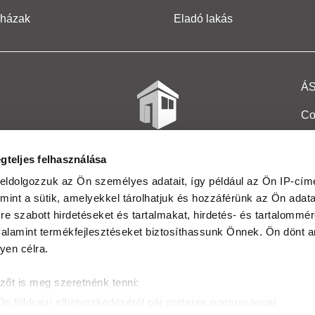
 házak
Eladó lakás
Á
Co
Et
gteljes felhasználása
Co
eldolgozzuk az Ön személyes adatait, így például az Ön IP-címé
mint a sütik, amelyekkel tárolhatjuk és hozzáférünk az Ön adat
In
e szabott hirdetéseket és tartalmakat, hirdetés- és tartalommér
Ma
alamint termékfejlesztéseket biztosíthassunk Önnek. Ön dönt ar
yen célra.
Kö
zőt is meg szeretnénk tenni:
Ta
Ön földrajzi elhelyezkedéséről pár méteres pontossággal
Ak