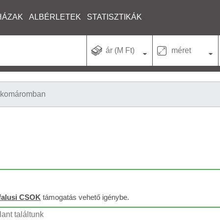
HÁZAK
ALBÉRLETEK
STATISZTIKÁK
ár (M Ft)
méret
komáromban
falusi CSOK
támogatás vehető igénybe.
ant találtunk