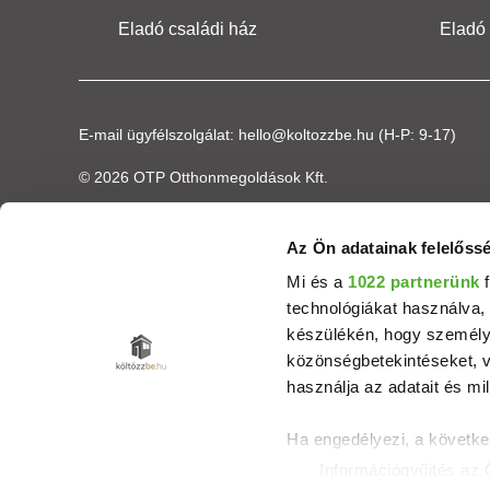
Eladó családi ház
Eladó
E-mail ügyfélszolgálat:
hello@koltozzbe.hu
(H-P: 9-17)
© 2026 OTP Otthonmegoldások Kft.
Az Ön adatainak felelőssé
Mi és a
1022 partnerünk
f
technológiákat használva, 
készülékén, hogy személyr
közönségbetekintéseket, v
használja az adatait és mil
Ha engedélyezi, a követke
Információgyűjtés az 