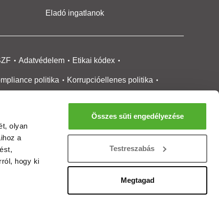
Eladó ingatlanok
SZF
Adatvédelem
Etikai kódex
mpliance politika
Korrupcióellenes politika
ikai bejelentési
rendszer tájékoztató
Összes süti engedélyezése
okie kezelése
Médiaajánlat
t, olyan
aihoz a
gatlanközvetítőknek
Ingatlanfejlesztőknek
Testreszabás
ést,
gánszemélyeknek
Ingatlan ártérkép
ról, hogy ki
ltözzbe Magazin
Új építésű lakások
Megtagad
rtalommoderálási jelentés
adálymentesítési nyilatkozat
Impresszum