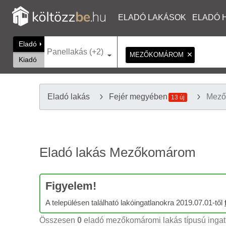
ELADÓ LAKÁSOK
ELADÓ 
Eladó
Panellakás (+2)
MEZŐKOMÁROM
Kiadó
Eladó lakás
Fejér megyében
Mező
13 új
Eladó lakás Mezőkomárom
Figyelem!
A településen található lakóingatlanokra 2019.07.01-től
Összesen
0
eladó mezőkomáromi lakás típusú ingatl