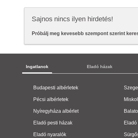
Sajnos nincs ilyen hirdetés!
Próbálj meg kevesebb szempont szerint keresn
Ingatlanok
Eladó házak
Budapesti albérletek
Szeged
Pécsi albérletek
Miskol
Nyíregyháza albérlet
Balato
Eladó pesti házak
Eladó 
Eladó nyaralók
Sürgő