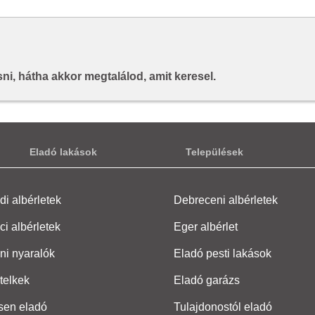
i, hátha akkor megtalálod, amit keresel.
Eladó lakások
Települések
i albérletek
Debreceni albérletek
ci albérletek
Eger albérlet
ni nyaralók
Eladó pesti lakások
telkek
Eladó garázs
sen eladó
Tulajdonostól eladó