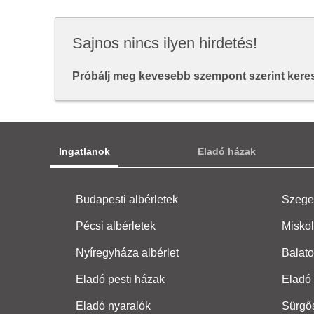
Sajnos nincs ilyen hirdetés!
Próbálj meg kevesebb szempont szerint keresn
Ingatlanok
Eladó házak
Budapesti albérletek
Szeged
Pécsi albérletek
Miskol
Nyíregyháza albérlet
Balato
Eladó pesti házak
Eladó 
Eladó nyaralók
Sürgő