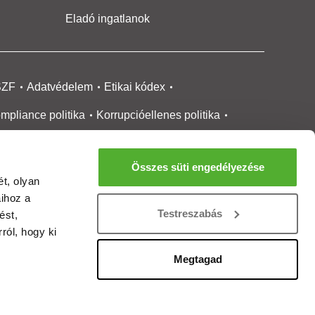
Eladó ingatlanok
SZF
Adatvédelem
Etikai kódex
mpliance politika
Korrupcióellenes politika
ikai bejelentési
rendszer tájékoztató
Összes süti engedélyezése
okie kezelése
Médiaajánlat
t, olyan
aihoz a
gatlanközvetítőknek
Ingatlanfejlesztőknek
Testreszabás
ést,
gánszemélyeknek
Ingatlan ártérkép
ról, hogy ki
ltözzbe Magazin
Új építésű lakások
Megtagad
rtalommoderálási jelentés
adálymentesítési nyilatkozat
Impresszum