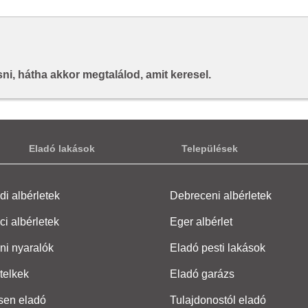
i, hátha akkor megtalálod, amit keresel.
Eladó lakások
Települések
i albérletek
Debreceni albérletek
ci albérletek
Eger albérlet
ni nyaralók
Eladó pesti lakások
telkek
Eladó garázs
sen eladó
Tulajdonostól eladó