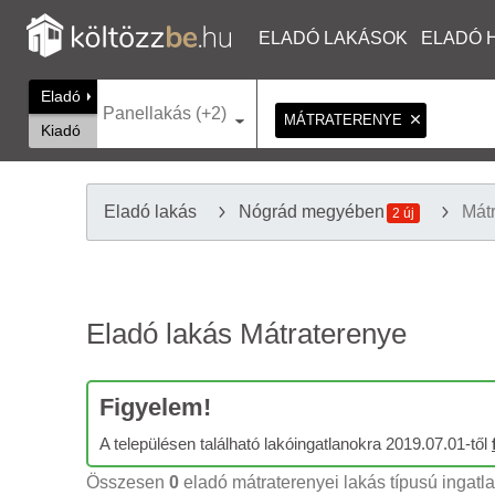
ELADÓ LAKÁSOK
ELADÓ 
Eladó
Panellakás (+2)
MÁTRATERENYE
Kiadó
Eladó lakás
Nógrád megyében
Mát
2 új
Eladó lakás Mátraterenye
Figyelem!
A településen található lakóingatlanokra 2019.07.01-től
Összesen
0
eladó mátraterenyei lakás típusú ingatla