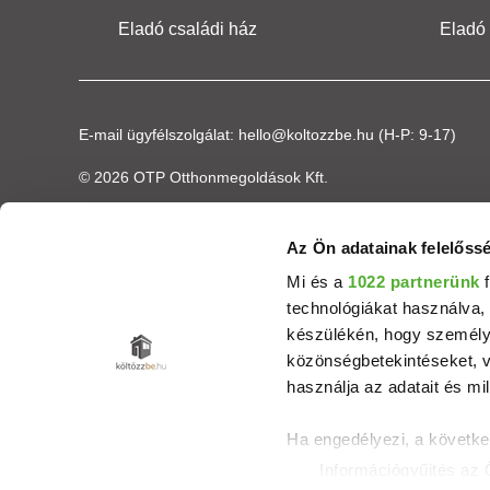
Eladó családi ház
Eladó
E-mail ügyfélszolgálat:
hello@koltozzbe.hu
(H-P: 9-17)
© 2026 OTP Otthonmegoldások Kft.
Az Ön adatainak felelőssé
Mi és a
1022 partnerünk
f
technológiákat használva, 
készülékén, hogy személyr
közönségbetekintéseket, v
használja az adatait és mil
Ha engedélyezi, a követke
Információgyűjtés az 