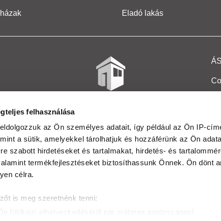
 házak
Eladó lakás
Á
Co
Et
gteljes felhasználása
Co
eldolgozzuk az Ön személyes adatait, így például az Ön IP-címé
mint a sütik, amelyekkel tárolhatjuk és hozzáférünk az Ön adat
In
e szabott hirdetéseket és tartalmakat, hirdetés- és tartalommér
Ma
alamint termékfejlesztéseket biztosíthassunk Önnek. Ön dönt ar
yen célra.
Kö
zőt is meg szeretnénk tenni:
Ta
Ön földrajzi elhelyezkedéséről pár méteres pontossággal
Ak