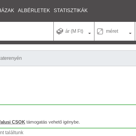
HÁZAK
ALBÉRLETEK
STATISZTIKÁK
ár (M Ft)
méret
raterenyén
falusi CSOK
támogatás vehető igénybe.
nt találtunk