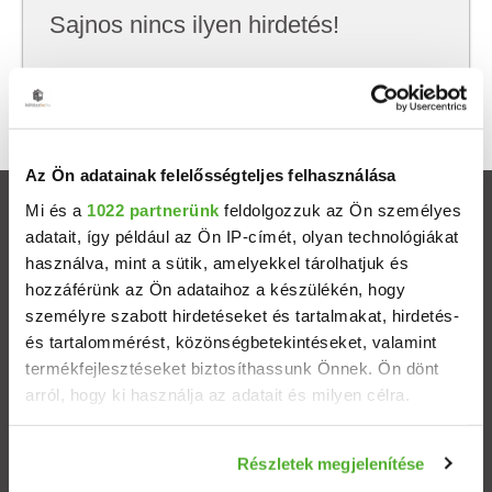
Sajnos nincs ilyen hirdetés!
Próbálj meg kevesebb szempont szerint
keresni, hátha akkor megtalálod, amit keresel.
Az Ön adatainak felelősségteljes felhasználása
Mi és a
1022 partnerünk
feldolgozzuk az Ön személyes
Ingatlanok
adatait, így például az Ön IP-címét, olyan technológiákat
használva, mint a sütik, amelyekkel tárolhatjuk és
Eladó házak
hozzáférünk az Ön adataihoz a készülékén, hogy
személyre szabott hirdetéseket és tartalmakat, hirdetés-
Eladó lakások
és tartalommérést, közönségbetekintéseket, valamint
termékfejlesztéseket biztosíthassunk Önnek. Ön dönt
arról, hogy ki használja az adatait és milyen célra.
Települések
Ha engedélyezi, a következőt is meg szeretnénk tenni:
Albérletek
Részletek megjelenítése
Információgyűjtés az Ön földrajzi elhelyezkedéséről