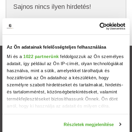
Sajnos nincs ilyen hirdetés!
Próbálj meg kevesebb szempont szerint
keresni, hátha akkor megtalálod, amit keresel.
Az Ön adatainak felelősségteljes felhasználása
Mi és a
1022 partnerünk
feldolgozzuk az Ön személyes
Ingatlanok
adatait, így például az Ön IP-címét, olyan technológiákat
használva, mint a sütik, amelyekkel tárolhatjuk és
Eladó házak
hozzáférünk az Ön adataihoz a készülékén, hogy
személyre szabott hirdetéseket és tartalmakat, hirdetés-
Eladó lakások
és tartalommérést, közönségbetekintéseket, valamint
termékfejlesztéseket biztosíthassunk Önnek. Ön dönt
arról, hogy ki használja az adatait és milyen célra.
Települések
Ha engedélyezi, a következőt is meg szeretnénk tenni:
Albérletek
Részletek megjelenítése
Információgyűjtés az Ön földrajzi elhelyezkedéséről