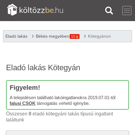
Eladó lakás
Békés megyében
Kötegyánon
13 új
Eladó lakás Kötegyán
Figyelem!
A településen található lakóingatlanokra 2019.07.01-től
falusi CSOK
támogatás vehető igénybe.
Összesen
0
eladó kötegyáni lakás típusú ingatlant
találtunk