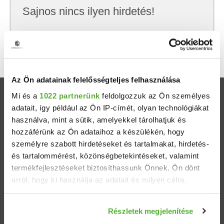
Sajnos nincs ilyen hirdetés!
Próbálj meg kevesebb szempont szerint
keresni, hátha akkor megtalálod, amit keresel.
Az Ön adatainak felelősségteljes felhasználása
Mi és a
1022 partnerünk
feldolgozzuk az Ön személyes
Ingatlanok
adatait, így például az Ön IP-címét, olyan technológiákat
használva, mint a sütik, amelyekkel tárolhatjuk és
Eladó házak
hozzáférünk az Ön adataihoz a készülékén, hogy
személyre szabott hirdetéseket és tartalmakat, hirdetés-
Eladó lakások
és tartalommérést, közönségbetekintéseket, valamint
termékfejlesztéseket biztosíthassunk Önnek. Ön dönt
arról, hogy ki használja az adatait és milyen célra.
Települések
Ha engedélyezi, a következőt is meg szeretnénk tenni:
Albérletek
Részletek megjelenítése
Információgyűjtés az Ön földrajzi elhelyezkedéséről