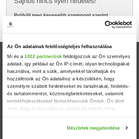
Sajnos nincs ilyen hirdetés!
Próbálj meg kevesebb szempont szerint
keresni, hátha akkor megtalálod, amit keresel.
Az Ön adatainak felelősségteljes felhasználása
Ingatlanok
Mi és a
1022 partnerünk
feldolgozzuk az Ön személyes
adatait, így például az Ön IP-címét, olyan technológiákat
használva, mint a sütik, amelyekkel tárolhatjuk és
Eladó házak
hozzáférünk az Ön adataihoz a készülékén, hogy
személyre szabott hirdetéseket és tartalmakat, hirdetés-
Eladó lakások
és tartalommérést, közönségbetekintéseket, valamint
termékfejlesztéseket biztosíthassunk Önnek. Ön dönt
Települések
arról, hogy ki használja az adatait és milyen célra.
Albérletek
Ha engedélyezi, a következőt is meg szeretnénk tenni:
Részletek megjelenítése
Információgyűjtés az Ön földrajzi elhelyezkedéséről