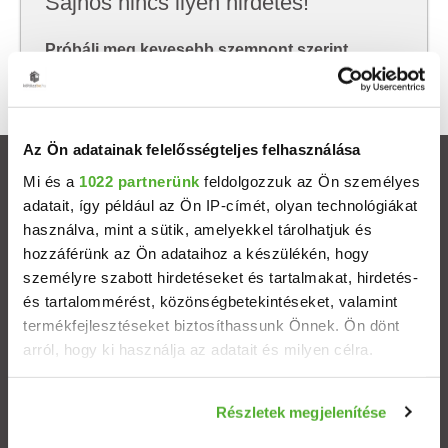
Sajnos nincs ilyen hirdetés!
Próbálj meg kevesebb szempont szerint
keresni, hátha akkor megtalálod, amit keresel.
Az Ön adatainak felelősségteljes felhasználása
Ingatlanok
Mi és a
1022 partnerünk
feldolgozzuk az Ön személyes
adatait, így például az Ön IP-címét, olyan technológiákat
használva, mint a sütik, amelyekkel tárolhatjuk és
Eladó házak
hozzáférünk az Ön adataihoz a készülékén, hogy
személyre szabott hirdetéseket és tartalmakat, hirdetés-
Eladó lakások
és tartalommérést, közönségbetekintéseket, valamint
termékfejlesztéseket biztosíthassunk Önnek. Ön dönt
Települések
arról, hogy ki használja az adatait és milyen célra.
Albérletek
Ha engedélyezi, a következőt is meg szeretnénk tenni:
Részletek megjelenítése
Információgyűjtés az Ön földrajzi elhelyezkedéséről