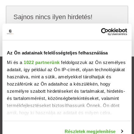
Sajnos nincs ilyen hirdetés!
Próbálj meg kevesebb szempont szerint
keresni, hátha akkor megtalálod, amit keresel.
Az Ön adatainak felelősségteljes felhasználása
Mi és a
1022 partnerünk
feldolgozzuk az Ön személyes
Ingatlanok
adatait, így például az Ön IP-címét, olyan technológiákat
használva, mint a sütik, amelyekkel tárolhatjuk és
hozzáférünk az Ön adataihoz a készülékén, hogy
Eladó házak
személyre szabott hirdetéseket és tartalmakat, hirdetés-
és tartalommérést, közönségbetekintéseket, valamint
Eladó lakások
termékfejlesztéseket biztosíthassunk Önnek. Ön dönt
arról, hogy ki használja az adatait és milyen célra.
Települések
Ha engedélyezi, a következőt is meg szeretnénk tenni:
Részletek megjelenítése