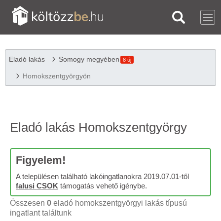
Eladó lakás
Somogy megyében
8 új
Homokszentgyörgyön
Eladó lakás Homokszentgyörgy
Figyelem!
A településen található lakóingatlanokra 2019.07.01-től
falusi CSOK
támogatás vehető igénybe.
Összesen
0
eladó homokszentgyörgyi lakás típusú
ingatlant találtunk