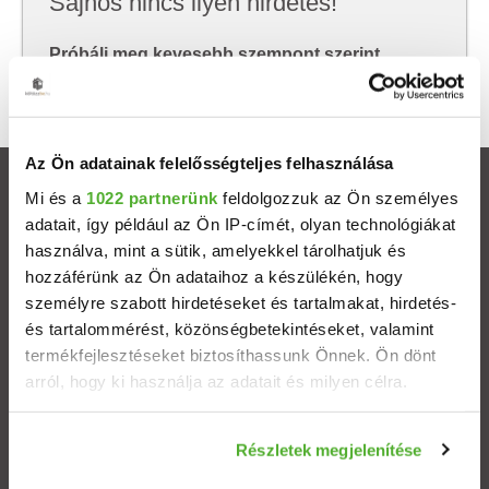
Sajnos nincs ilyen hirdetés!
Próbálj meg kevesebb szempont szerint
keresni, hátha akkor megtalálod, amit keresel.
Az Ön adatainak felelősségteljes felhasználása
Ingatlanok
Mi és a
1022 partnerünk
feldolgozzuk az Ön személyes
adatait, így például az Ön IP-címét, olyan technológiákat
használva, mint a sütik, amelyekkel tárolhatjuk és
Eladó házak
hozzáférünk az Ön adataihoz a készülékén, hogy
személyre szabott hirdetéseket és tartalmakat, hirdetés-
Eladó lakások
és tartalommérést, közönségbetekintéseket, valamint
termékfejlesztéseket biztosíthassunk Önnek. Ön dönt
Települések
arról, hogy ki használja az adatait és milyen célra.
Albérletek
Ha engedélyezi, a következőt is meg szeretnénk tenni:
Részletek megjelenítése
Információgyűjtés az Ön földrajzi elhelyezkedéséről