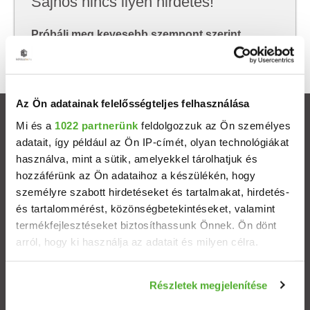
Sajnos nincs ilyen hirdetés!
Próbálj meg kevesebb szempont szerint
keresni, hátha akkor megtalálod, amit keresel.
Az Ön adatainak felelősségteljes felhasználása
Ingatlanok
Mi és a
1022 partnerünk
feldolgozzuk az Ön személyes
adatait, így például az Ön IP-címét, olyan technológiákat
használva, mint a sütik, amelyekkel tárolhatjuk és
Eladó házak
hozzáférünk az Ön adataihoz a készülékén, hogy
személyre szabott hirdetéseket és tartalmakat, hirdetés-
Eladó lakások
és tartalommérést, közönségbetekintéseket, valamint
termékfejlesztéseket biztosíthassunk Önnek. Ön dönt
Települések
arról, hogy ki használja az adatait és milyen célra.
Albérletek
Ha engedélyezi, a következőt is meg szeretnénk tenni:
Részletek megjelenítése
Információgyűjtés az Ön földrajzi elhelyezkedéséről