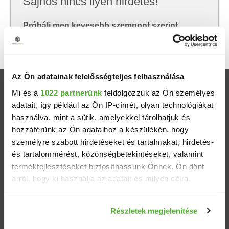
Sajnos nincs ilyen hirdetés!
Próbálj meg kevesebb szempont szerint
keresni, hátha akkor megtalálod, amit keresel.
Az Ön adatainak felelősségteljes felhasználása
Ingatlanok
Mi és a
1022 partnerünk
feldolgozzuk az Ön személyes
adatait, így például az Ön IP-címét, olyan technológiákat
használva, mint a sütik, amelyekkel tárolhatjuk és
Eladó házak
hozzáférünk az Ön adataihoz a készülékén, hogy
személyre szabott hirdetéseket és tartalmakat, hirdetés-
Eladó lakások
és tartalommérést, közönségbetekintéseket, valamint
termékfejlesztéseket biztosíthassunk Önnek. Ön dönt
Települések
arról, hogy ki használja az adatait és milyen célra.
Albérletek
Ha engedélyezi, a következőt is meg szeretnénk tenni:
Részletek megjelenítése
Információgyűjtés az Ön földrajzi elhelyezkedéséről