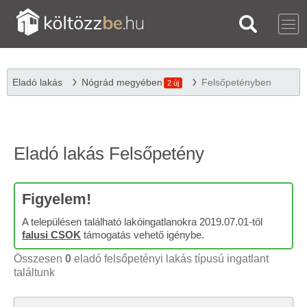
Eladó lakás
Nógrád megyében
Felsőpetényben
2 új
Eladó lakás Felsőpetény
Figyelem!
A településen található lakóingatlanokra 2019.07.01-től
falusi CSOK
támogatás vehető igénybe.
Összesen
0
eladó felsőpetényi lakás típusú ingatlant
találtunk