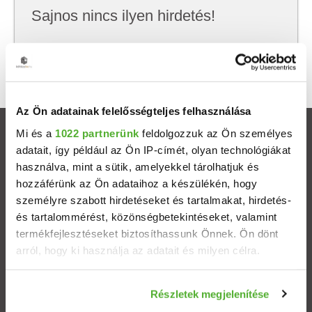
Sajnos nincs ilyen hirdetés!
Próbálj meg kevesebb szempont szerint
keresni, hátha akkor megtalálod, amit keresel.
Az Ön adatainak felelősségteljes felhasználása
Mi és a
1022 partnerünk
feldolgozzuk az Ön személyes
Ingatlanok
adatait, így például az Ön IP-címét, olyan technológiákat
használva, mint a sütik, amelyekkel tárolhatjuk és
Eladó házak
hozzáférünk az Ön adataihoz a készülékén, hogy
személyre szabott hirdetéseket és tartalmakat, hirdetés-
Eladó lakások
és tartalommérést, közönségbetekintéseket, valamint
termékfejlesztéseket biztosíthassunk Önnek. Ön dönt
arról, hogy ki használja az adatait és milyen célra.
Települések
Ha engedélyezi, a következőt is meg szeretnénk tenni:
Albérletek
Részletek megjelenítése
Információgyűjtés az Ön földrajzi elhelyezkedéséről