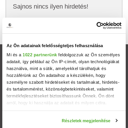
Sajnos nincs ilyen hirdetés!
Próbálj meg kevesebb szempont szerint
keresni, hátha akkor megtalálod, amit keresel.
Az Ön adatainak felelősségteljes felhasználása
Mi és a
1022 partnerünk
feldolgozzuk az Ön személyes
Ingatlanok
adatait, így például az Ön IP-címét, olyan technológiákat
használva, mint a sütik, amelyekkel tárolhatjuk és
Eladó házak
hozzáférünk az Ön adataihoz a készülékén, hogy
személyre szabott hirdetéseket és tartalmakat, hirdetés-
Eladó lakások
és tartalommérést, közönségbetekintéseket, valamint
termékfejlesztéseket biztosíthassunk Önnek. Ön dönt
arról, hogy ki használja az adatait és milyen célra.
Települések
Ha engedélyezi, a következőt is meg szeretnénk tenni:
Albérletek
Részletek megjelenítése
Információgyűjtés az Ön földrajzi elhelyezkedéséről