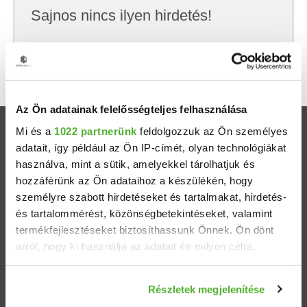
Sajnos nincs ilyen hirdetés!
Próbálj meg kevesebb szempont szerint
keresni, hátha akkor megtalálod, amit keresel.
Az Ön adatainak felelősségteljes felhasználása
Mi és a
1022 partnerünk
feldolgozzuk az Ön személyes
Ingatlanok
adatait, így például az Ön IP-címét, olyan technológiákat
használva, mint a sütik, amelyekkel tárolhatjuk és
Eladó házak
hozzáférünk az Ön adataihoz a készülékén, hogy
személyre szabott hirdetéseket és tartalmakat, hirdetés-
Eladó lakások
és tartalommérést, közönségbetekintéseket, valamint
termékfejlesztéseket biztosíthassunk Önnek. Ön dönt
arról, hogy ki használja az adatait és milyen célra.
Települések
Ha engedélyezi, a következőt is meg szeretnénk tenni:
Albérletek
Részletek megjelenítése
Információgyűjtés az Ön földrajzi elhelyezkedéséről