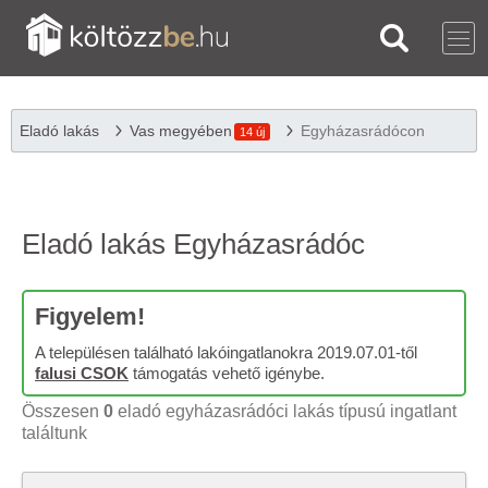
Eladó lakás
Vas megyében
Egyházasrádócon
14 új
Eladó lakás Egyházasrádóc
Figyelem!
A településen található lakóingatlanokra 2019.07.01-től
falusi CSOK
támogatás vehető igénybe.
Összesen
0
eladó egyházasrádóci lakás típusú ingatlant
találtunk