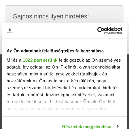
Sajnos nincs ilyen hirdetés!
Próbálj meg kevesebb szempont szerint
keresni, hátha akkor megtalálod, amit keresel.
Az Ön adatainak felelősségteljes felhasználása
Mi és a
1022 partnerünk
feldolgozzuk az Ön személyes
Ingatlanok
adatait, így például az Ön IP-címét, olyan technológiákat
használva, mint a sütik, amelyekkel tárolhatjuk és
hozzáférünk az Ön adataihoz a készülékén, hogy
Eladó házak
személyre szabott hirdetéseket és tartalmakat, hirdetés-
és tartalommérést, közönségbetekintéseket, valamint
Eladó lakások
termékfejlesztéseket biztosíthassunk Önnek. Ön dönt
arról, hogy ki használja az adatait és milyen célra.
Települések
Ha engedélyezi, a következőt is meg szeretnénk tenni:
Részletek megjelenítése