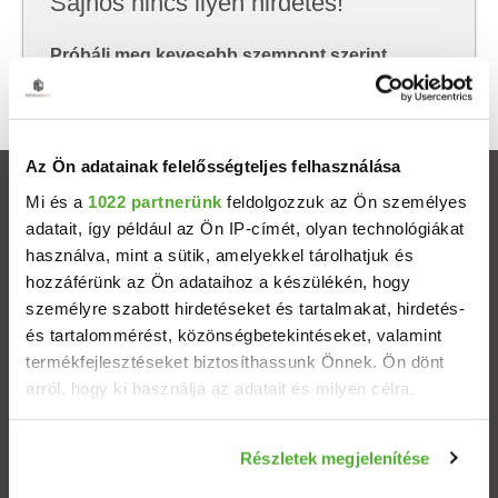
Sajnos nincs ilyen hirdetés!
Próbálj meg kevesebb szempont szerint
keresni, hátha akkor megtalálod, amit keresel.
Az Ön adatainak felelősségteljes felhasználása
Ingatlanok
Mi és a
1022 partnerünk
feldolgozzuk az Ön személyes
adatait, így például az Ön IP-címét, olyan technológiákat
használva, mint a sütik, amelyekkel tárolhatjuk és
Eladó házak
hozzáférünk az Ön adataihoz a készülékén, hogy
személyre szabott hirdetéseket és tartalmakat, hirdetés-
Eladó lakások
és tartalommérést, közönségbetekintéseket, valamint
termékfejlesztéseket biztosíthassunk Önnek. Ön dönt
Települések
arról, hogy ki használja az adatait és milyen célra.
Albérletek
Ha engedélyezi, a következőt is meg szeretnénk tenni:
Részletek megjelenítése
Információgyűjtés az Ön földrajzi elhelyezkedéséről