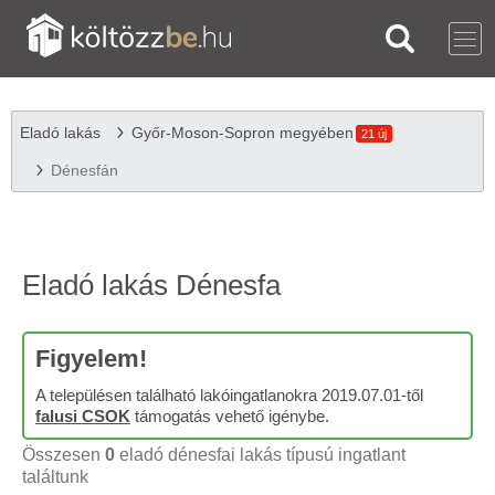
Eladó lakás
Győr-Moson-Sopron megyében
21 új
Dénesfán
Eladó lakás Dénesfa
Figyelem!
A településen található lakóingatlanokra 2019.07.01-től
falusi CSOK
támogatás vehető igénybe.
Összesen
0
eladó dénesfai lakás típusú ingatlant
találtunk