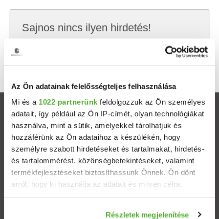
Sajnos nincs ilyen hirdetés!
Próbálj meg kevesebb szempont szerint
keresni, hátha akkor megtalálod, amit keresel.
Az Ön adatainak felelősségteljes felhasználása
Mi és a
1022 partnerünk
feldolgozzuk az Ön személyes
Ingatlanok
adatait, így például az Ön IP-címét, olyan technológiákat
használva, mint a sütik, amelyekkel tárolhatjuk és
hozzáférünk az Ön adataihoz a készülékén, hogy
Eladó házak
személyre szabott hirdetéseket és tartalmakat, hirdetés-
és tartalommérést, közönségbetekintéseket, valamint
Eladó lakások
termékfejlesztéseket biztosíthassunk Önnek. Ön dönt
arról, hogy ki használja az adatait és milyen célra.
Települések
Ha engedélyezi, a következőt is meg szeretnénk tenni:
Részletek megjelenítése