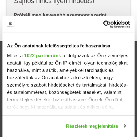
Sajnos nincs ilyen hirdetés!
Próbálj meg kevesebb szempont szerint
keresni, hátha akkor megtalálod, amit keresel.
Az Ön adatainak felelősségteljes felhasználása
Ingatlanok
Mi és a
1022 partnerünk
feldolgozzuk az Ön személyes
adatait, így például az Ön IP-címét, olyan technológiákat
használva, mint a sütik, amelyekkel tárolhatjuk és
Eladó házak
hozzáférünk az Ön adataihoz a készülékén, hogy
személyre szabott hirdetéseket és tartalmakat, hirdetés-
Eladó lakások
és tartalommérést, közönségbetekintéseket, valamint
termékfejlesztéseket biztosíthassunk Önnek. Ön dönt
Települések
arról, hogy ki használja az adatait és milyen célra.
Albérletek
Ha engedélyezi, a következőt is meg szeretnénk tenni:
Részletek megjelenítése
Információgyűjtés az Ön földrajzi elhelyezkedéséről