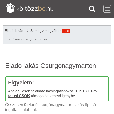
Eladó lakás
Somogy megyében
16 új
Csurgónagymartonon
Eladó lakás Csurgónagymarton
Figyelem!
A településen található lakóingatlanokra 2019.07.01-től
falusi CSOK
támogatás vehető igénybe.
Összesen
0
eladó csurgónagymartoni lakás típusú
ingatlant találtunk