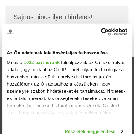
Sajnos nincs ilyen hirdetés!
Próbálj meg kevesebb szempont szerint
keresni, hátha akkor megtalálod, amit keresel.
Az Ön adatainak felelősségteljes felhasználása
Mi és a
1022 partnerünk
feldolgozzuk az Ön személyes
Ingatlanok
adatait, így például az Ön IP-címét, olyan technológiákat
használva, mint a sütik, amelyekkel tárolhatjuk és
hozzáférünk az Ön adataihoz a készülékén, hogy
Eladó házak
személyre szabott hirdetéseket és tartalmakat, hirdetés-
és tartalommérést, közönségbetekintéseket, valamint
Eladó lakások
termékfejlesztéseket biztosíthassunk Önnek. Ön dönt
arról, hogy ki használja az adatait és milyen célra.
Települések
Ha engedélyezi, a következőt is meg szeretnénk tenni:
Részletek megjelenítése