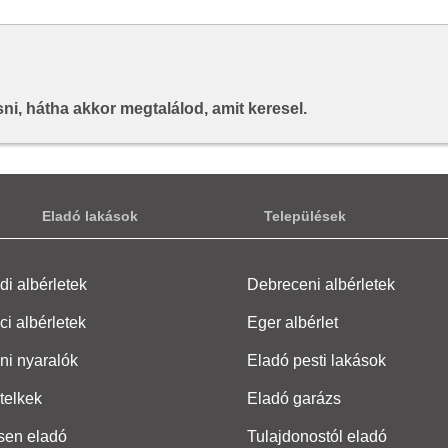
i, hátha akkor megtalálod, amit keresel.
Eladó lakások
Települések
i albérletek
Debreceni albérletek
ci albérletek
Eger albérlet
ni nyaralók
Eladó pesti lakások
telkek
Eladó garázs
sen eladó
Tulajdonostól eladó