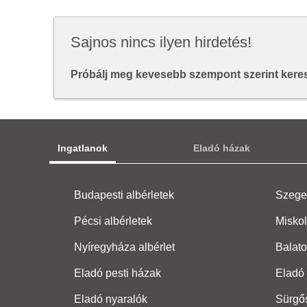
Sajnos nincs ilyen hirdetés!
Próbálj meg kevesebb szempont szerint keresn
Ingatlanok
Eladó házak
Budapesti albérletek
Szeged
Pécsi albérletek
Miskol
Nyíregyháza albérlet
Balato
Eladó pesti házak
Eladó 
Eladó nyaralók
Sürgő