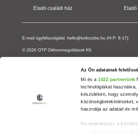
Eladó családi ház
Eladó
E-mail ügyfélszolgálat:
hello@koltozzbe.hu
(H-P: 9-17)
© 2026 OTP Otthonmegoldások Kft.
Az Ön adatainak felelőssé
Mi és a
1022 partnerünk
f
technológiákat használva, 
készülékén, hogy személyr
közönségbetekintéseket, v
használja az adatait és mil
Ha engedélyezi, a követke
Információgyűjtés az 