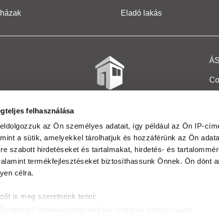
 házak
Eladó lakás
Á
Co
Et
gteljes felhasználása
Co
eldolgozzuk az Ön személyes adatait, így például az Ön IP-címé
mint a sütik, amelyekkel tárolhatjuk és hozzáférünk az Ön adat
In
e szabott hirdetéseket és tartalmakat, hirdetés- és tartalommér
Ma
alamint termékfejlesztéseket biztosíthassunk Önnek. Ön dönt ar
yen célra.
Kö
zőt is meg szeretnénk tenni:
Ta
Ön földrajzi elhelyezkedéséről pár méteres pontossággal
Ak