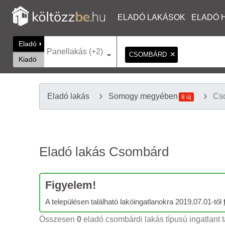
ELADÓ LAKÁSOK
ELADÓ 
Eladó
Panellakás (+2)
CSOMBÁRD
Kiadó
Eladó lakás
Somogy megyében
Cs
8 új
Eladó lakás Csombárd
Figyelem!
A településen található lakóingatlanokra 2019.07.01-től
Összesen
0
eladó csombárdi lakás típusú ingatlant t