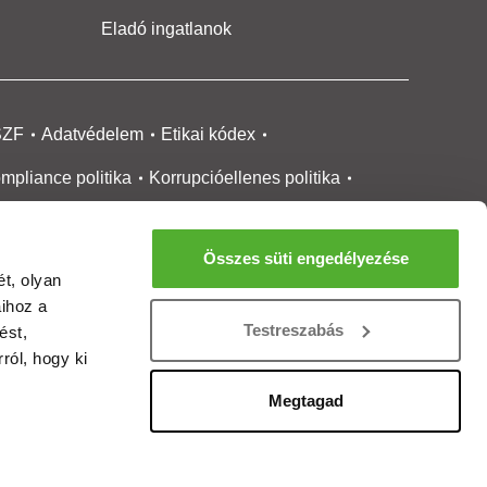
Eladó ingatlanok
SZF
Adatvédelem
Etikai kódex
mpliance politika
Korrupcióellenes politika
ikai bejelentési
rendszer tájékoztató
Összes süti engedélyezése
okie kezelése
Médiaajánlat
t, olyan
aihoz a
gatlanközvetítőknek
Ingatlanfejlesztőknek
Testreszabás
ést,
gánszemélyeknek
Ingatlan ártérkép
ról, hogy ki
ltözzbe Magazin
Új építésű lakások
Megtagad
rtalommoderálási jelentés
adálymentesítési nyilatkozat
Impresszum