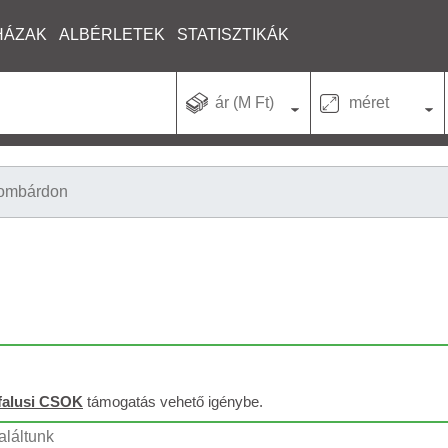
HÁZAK
ALBÉRLETEK
STATISZTIKÁK
ár (M Ft)
méret
ombárdon
falusi CSOK
támogatás vehető igénybe.
aláltunk