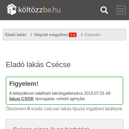
Eladó lakás
Nógrád megyében
Csécsén
2 új
Eladó lakás Csécse
Figyelem!
A településen található lakóingatlanokra 2019.07.01-től
falusi CSOK
támogatás vehető igénybe.
Összesen
0
eladó csécsei lakás típusú ingatlant találtunk