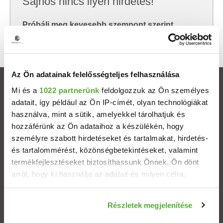
Sajnos nincs ilyen hirdetés!
Próbálj meg kevesebb szempont szerint
keresni, hátha akkor megtalálod, amit keresel.
Az Ön adatainak felelősségteljes felhasználása
Ingatlanok
Mi és a
1022 partnerünk
feldolgozzuk az Ön személyes
adatait, így például az Ön IP-címét, olyan technológiákat
használva, mint a sütik, amelyekkel tárolhatjuk és
Eladó házak
hozzáférünk az Ön adataihoz a készülékén, hogy
személyre szabott hirdetéseket és tartalmakat, hirdetés-
Eladó lakások
és tartalommérést, közönségbetekintéseket, valamint
termékfejlesztéseket biztosíthassunk Önnek. Ön dönt
Települések
arról, hogy ki használja az adatait és milyen célra.
Albérletek
Ha engedélyezi, a következőt is meg szeretnénk tenni:
Részletek megjelenítése
Információgyűjtés az Ön földrajzi elhelyezkedéséről