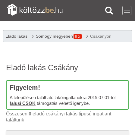
Eladó lakás
Somogy megyében
Csákányon
8 új
Eladó lakás Csákány
Figyelem!
A településen található lakóingatlanokra 2019.07.01-től
falusi CSOK
támogatás vehető igénybe.
Összesen
0
eladó csákányi lakás típusú ingatlant
találtunk