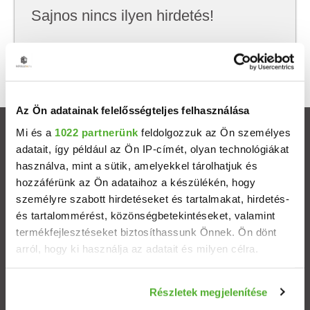
Sajnos nincs ilyen hirdetés!
Próbálj meg kevesebb szempont szerint
keresni, hátha akkor megtalálod, amit keresel.
Az Ön adatainak felelősségteljes felhasználása
Mi és a
1022 partnerünk
feldolgozzuk az Ön személyes
Ingatlanok
adatait, így például az Ön IP-címét, olyan technológiákat
használva, mint a sütik, amelyekkel tárolhatjuk és
Eladó házak
hozzáférünk az Ön adataihoz a készülékén, hogy
személyre szabott hirdetéseket és tartalmakat, hirdetés-
Eladó lakások
és tartalommérést, közönségbetekintéseket, valamint
termékfejlesztéseket biztosíthassunk Önnek. Ön dönt
arról, hogy ki használja az adatait és milyen célra.
Települések
Ha engedélyezi, a következőt is meg szeretnénk tenni:
Albérletek
Részletek megjelenítése
Információgyűjtés az Ön földrajzi elhelyezkedéséről