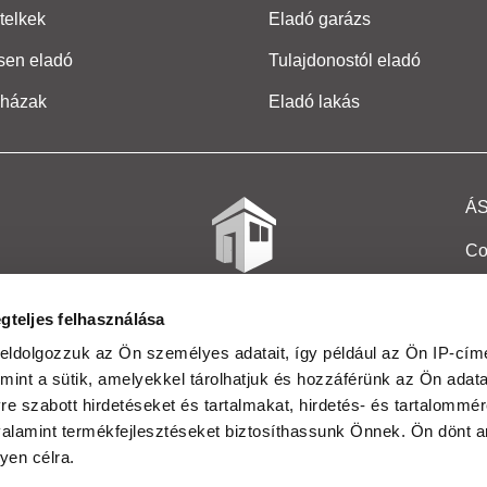
telkek
Eladó garázs
sen eladó
Tulajdonostól eladó
 házak
Eladó lakás
Á
Co
Et
gteljes felhasználása
Co
eldolgozzuk az Ön személyes adatait, így például az Ön IP-címé
mint a sütik, amelyekkel tárolhatjuk és hozzáférünk az Ön adat
In
e szabott hirdetéseket és tartalmakat, hirdetés- és tartalommér
Ma
alamint termékfejlesztéseket biztosíthassunk Önnek. Ön dönt ar
yen célra.
Kö