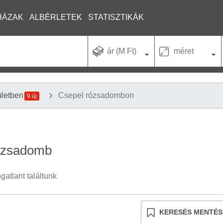
HÁZAK
ALBÉRLETEK
STATISZTIKÁK
ár (M Ft)
méret
ületben
Csepel rózsadombon
9 új
rózsadomb
atlant találtunk
KERESÉS MENTÉS