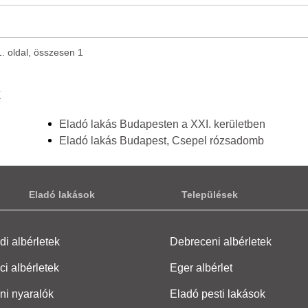
1. oldal, összesen 1
k
Eladó lakás Budapesten a XXI. kerületben
Eladó lakás Budapest, Csepel rózsadomb
Eladó lakások
Települések
i albérletek
Debreceni albérletek
ci albérletek
Eger albérlet
ni nyaralók
Eladó pesti lakások