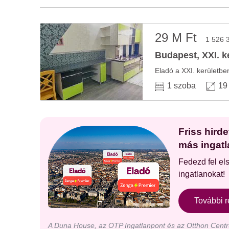
29 M Ft
1 526 
Budapest, XXI. ke
Eladó a XXI. kerületben
1 szoba
19
Friss hird
más ingatl
Fedezd fel el
ingatlanokat!
További r
A Duna House, az OTP Ingatlanpont és az Otthon Centru