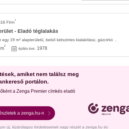
2
316 Ft/m
rület - Eladó téglalakás
 egy 19 m² alapterületű, belső kétszintes kialakítású, gázcirkó ...
2
 m
1978
építés éve:
etések, amiket nem találsz meg
ankereső portálon.
sőként a Zenga Premier címkés eladó
észletek a zenga.hu-n
m új, kizárólagos hirdetéseinek nagy részét a zenga.hu és