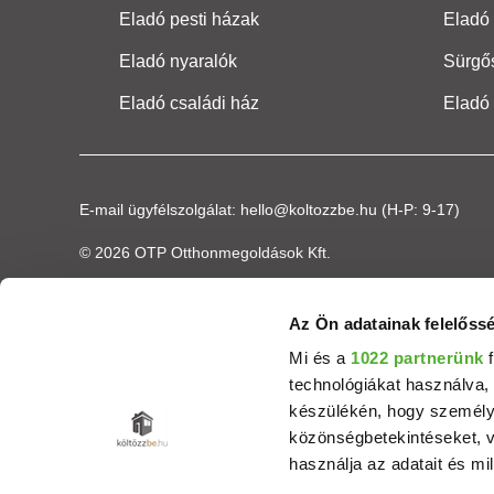
Eladó pesti házak
Eladó 
Eladó nyaralók
Sürgő
Eladó családi ház
Eladó
E-mail ügyfélszolgálat:
hello@koltozzbe.hu
(H-P: 9-17)
© 2026 OTP Otthonmegoldások Kft.
Az Ön adatainak felelőssé
Mi és a
1022 partnerünk
f
technológiákat használva, 
készülékén, hogy személyr
közönségbetekintéseket, v
használja az adatait és mil