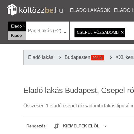
ELADÓ LAKÁSOK
ELADÓ 
Eladó
Panellakás (+2)
CSEPEL RÓZSADOMB
Kiadó
Eladó lakás
Budapesten
XXI. ker
404 új
Eladó lakás Budapest, Csepel 
Összesen
1
eladó csepel rózsadombi lakás típusú ing
Rendezés:
KIEMELTEK ELÖL