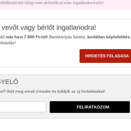
eltöltéstől két hétig nem érhetők el más ingatlankeresőn!
 vevőt vagy bérlőt ingatlanodra!
ődő
már havi 7 800 Ft-tól!
Bankkártyás fizetés,
korlátlan képfeltöltés
,
sfeladás!
HIRDETÉS FELADÁSA
GYELŐ
el? Add meg email címedet és küldjük az új hirdetéseket!