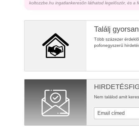
koltozzbe.hu ingatlankeresőn láthatod legelőször, és a f
Találj gyorsan
Több százezer érdekl
pofonegyszerű hirdeté
HIRDETÉSFI
Nem találod amit keres