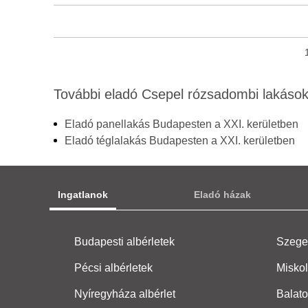
További eladó Csepel rózsadombi lakáso
Eladó panellakás Budapesten a XXI. kerületben
Eladó téglalakás Budapesten a XXI. kerületben
Ingatlanok
Eladó házak
Budapesti albérletek
Szeged
Pécsi albérletek
Miskol
Nyíregyháza albérlet
Balato