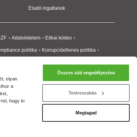
Eladó ingatlanok
SZF
Adatvédelem
Etikai kódex
mpliance politika
Korrupcióellenes politika
ikai bejelentési
rendszer tájékoztató
Összes süti engedélyezése
okie kezelése
Médiaajánlat
t, olyan
aihoz a
gatlanközvetítőknek
Ingatlanfejlesztőknek
Testreszabás
ést,
gánszemélyeknek
Ingatlan ártérkép
ról, hogy ki
ltözzbe Magazin
Új építésű lakások
Megtagad
rtalommoderálási jelentés
adálymentesítési nyilatkozat
Impresszum