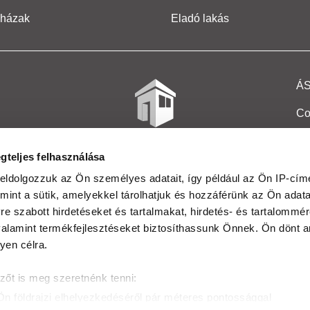
 házak
Eladó lakás
Á
Co
Et
gteljes felhasználása
Co
eldolgozzuk az Ön személyes adatait, így például az Ön IP-címé
mint a sütik, amelyekkel tárolhatjuk és hozzáférünk az Ön adat
In
e szabott hirdetéseket és tartalmakat, hirdetés- és tartalommér
Ma
alamint termékfejlesztéseket biztosíthassunk Önnek. Ön dönt ar
yen célra.
Kö
zőt is meg szeretnénk tenni:
Ta
Ön földrajzi elhelyezkedéséről pár méteres pontossággal
Ak