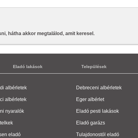
i, hátha akkor megtalálod, amit keresel.
Eladó lakások
Települések
i albérletek
Debreceni albérletek
ci albérletek
Eger albérlet
ni nyaralók
Eladó pesti lakások
telkek
Eladó garázs
sen eladó
Tulajdonostól eladó