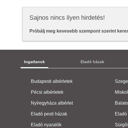
Sajnos nincs ilyen hirdetés!
Próbálj meg kevesebb szempont szerint keresn
Ingatlanok
Eladó házak
Budapesti albérletek
Szeged
Pécsi albérletek
Miskol
Nyíregyháza albérlet
Balato
Eladó pesti házak
Eladó 
Eladó nyaralók
Sürgő