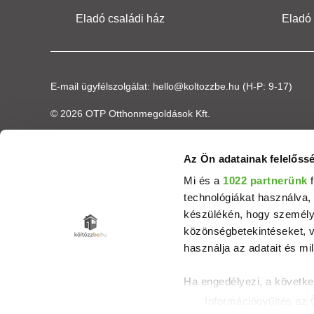
Eladó családi ház
Eladó
E-mail ügyfélszolgálat:
hello@koltozzbe.hu
(H-P: 9-17)
© 2026 OTP Otthonmegoldások Kft.
Az Ön adatainak felelőssé
Mi és a
1022 partnerünk
f
technológiákat használva, 
készülékén, hogy személyr
közönségbetekintéseket, v
használja az adatait és mil
Ha engedélyezi, a követke
Információgyűjtés az 