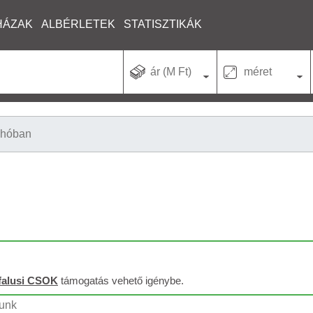
HÁZAK
ALBÉRLETEK
STATISZTIKÁK
ár (M Ft)
méret
lhóban
falusi CSOK
támogatás vehető igénybe.
tunk