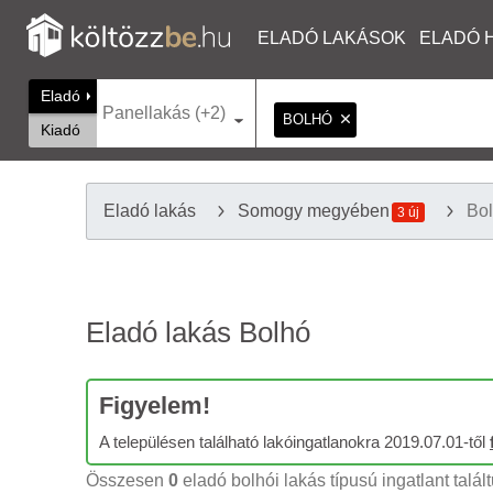
ELADÓ LAKÁSOK
ELADÓ 
Eladó
Panellakás (+2)
BOLHÓ
Kiadó
Eladó lakás
Somogy megyében
Bo
3 új
Eladó lakás Bolhó
Figyelem!
A településen található lakóingatlanokra 2019.07.01-től
Összesen
0
eladó bolhói lakás típusú ingatlant talál