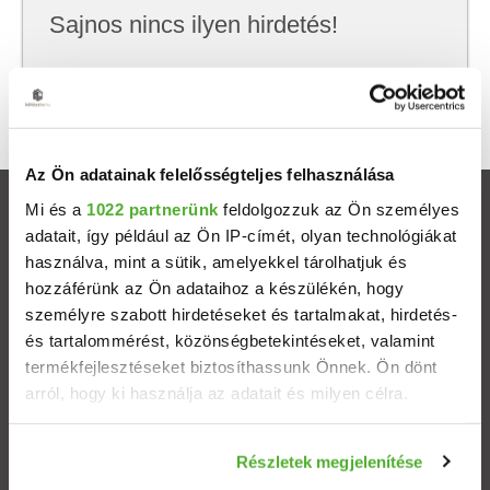
Sajnos nincs ilyen hirdetés!
Próbálj meg kevesebb szempont szerint
keresni, hátha akkor megtalálod, amit keresel.
Az Ön adatainak felelősségteljes felhasználása
Mi és a
1022 partnerünk
feldolgozzuk az Ön személyes
Ingatlanok
adatait, így például az Ön IP-címét, olyan technológiákat
használva, mint a sütik, amelyekkel tárolhatjuk és
Eladó házak
hozzáférünk az Ön adataihoz a készülékén, hogy
személyre szabott hirdetéseket és tartalmakat, hirdetés-
Eladó lakások
és tartalommérést, közönségbetekintéseket, valamint
termékfejlesztéseket biztosíthassunk Önnek. Ön dönt
arról, hogy ki használja az adatait és milyen célra.
Települések
Ha engedélyezi, a következőt is meg szeretnénk tenni:
Albérletek
Részletek megjelenítése
Információgyűjtés az Ön földrajzi elhelyezkedéséről