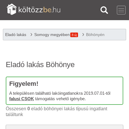
Eladó lakás
Somogy megyében
Böhönyén
8 új
Eladó lakás Böhönye
Figyelem!
A településen található lakóingatlanokra 2019.07.01-től
falusi CSOK
támogatás vehető igénybe.
Összesen
0
eladó böhönyei lakás típusú ingatlant
találtunk