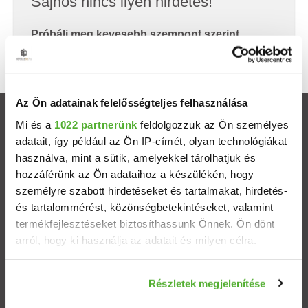
Sajnos nincs ilyen hirdetés!
Próbálj meg kevesebb szempont szerint
keresni, hátha akkor megtalálod, amit keresel.
Az Ön adatainak felelősségteljes felhasználása
Ingatlanok
Mi és a
1022 partnerünk
feldolgozzuk az Ön személyes
adatait, így például az Ön IP-címét, olyan technológiákat
használva, mint a sütik, amelyekkel tárolhatjuk és
Eladó házak
hozzáférünk az Ön adataihoz a készülékén, hogy
személyre szabott hirdetéseket és tartalmakat, hirdetés-
Eladó lakások
és tartalommérést, közönségbetekintéseket, valamint
termékfejlesztéseket biztosíthassunk Önnek. Ön dönt
Települések
arról, hogy ki használja az adatait és milyen célra.
Albérletek
Ha engedélyezi, a következőt is meg szeretnénk tenni:
Részletek megjelenítése
Információgyűjtés az Ön földrajzi elhelyezkedéséről