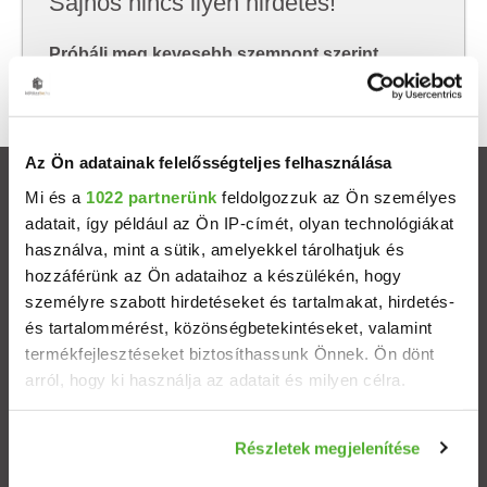
Sajnos nincs ilyen hirdetés!
Próbálj meg kevesebb szempont szerint
keresni, hátha akkor megtalálod, amit keresel.
Az Ön adatainak felelősségteljes felhasználása
Ingatlanok
Mi és a
1022 partnerünk
feldolgozzuk az Ön személyes
adatait, így például az Ön IP-címét, olyan technológiákat
használva, mint a sütik, amelyekkel tárolhatjuk és
Eladó házak
hozzáférünk az Ön adataihoz a készülékén, hogy
személyre szabott hirdetéseket és tartalmakat, hirdetés-
Eladó lakások
és tartalommérést, közönségbetekintéseket, valamint
termékfejlesztéseket biztosíthassunk Önnek. Ön dönt
Települések
arról, hogy ki használja az adatait és milyen célra.
Albérletek
Ha engedélyezi, a következőt is meg szeretnénk tenni:
Részletek megjelenítése
Információgyűjtés az Ön földrajzi elhelyezkedéséről