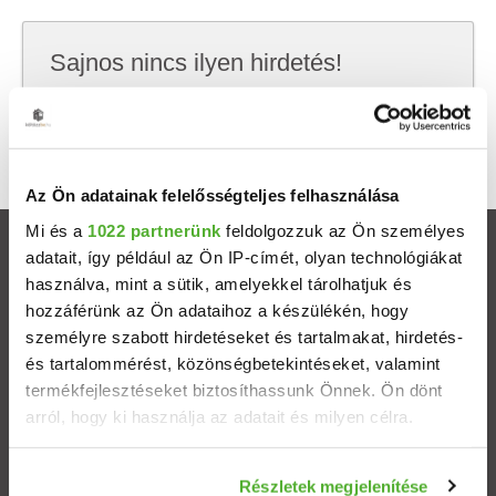
Sajnos nincs ilyen hirdetés!
Próbálj meg kevesebb szempont szerint
keresni, hátha akkor megtalálod, amit keresel.
Az Ön adatainak felelősségteljes felhasználása
Mi és a
1022 partnerünk
feldolgozzuk az Ön személyes
Ingatlanok
adatait, így például az Ön IP-címét, olyan technológiákat
használva, mint a sütik, amelyekkel tárolhatjuk és
hozzáférünk az Ön adataihoz a készülékén, hogy
Eladó házak
személyre szabott hirdetéseket és tartalmakat, hirdetés-
és tartalommérést, közönségbetekintéseket, valamint
Eladó lakások
termékfejlesztéseket biztosíthassunk Önnek. Ön dönt
arról, hogy ki használja az adatait és milyen célra.
Települések
Ha engedélyezi, a következőt is meg szeretnénk tenni:
Részletek megjelenítése