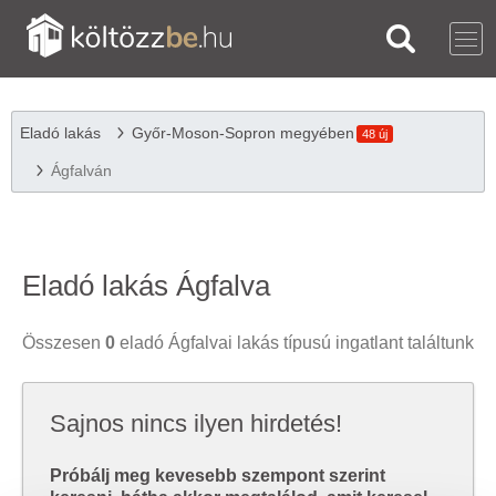
Eladó lakás
Győr-Moson-Sopron megyében
48 új
Ágfalván
Eladó lakás Ágfalva
Összesen
0
eladó Ágfalvai lakás típusú ingatlant találtunk
Sajnos nincs ilyen hirdetés!
Próbálj meg kevesebb szempont szerint