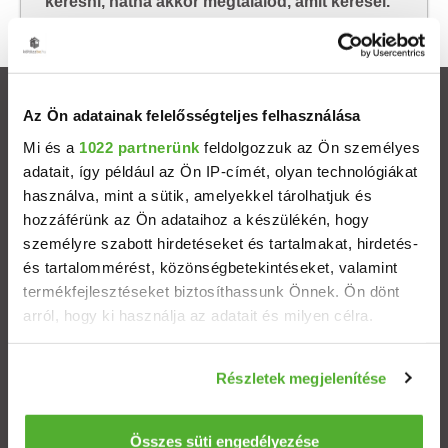
keresni, hátha akkor megtalálod, amit keresel.
Ingatlanok
Az Ön adatainak felelősségteljes felhasználása
Mi és a
1022 partnerünk
feldolgozzuk az Ön személyes
Eladó házak
adatait, így például az Ön IP-címét, olyan technológiákat
használva, mint a sütik, amelyekkel tárolhatjuk és
Eladó lakások
hozzáférünk az Ön adataihoz a készülékén, hogy
személyre szabott hirdetéseket és tartalmakat, hirdetés-
és tartalommérést, közönségbetekintéseket, valamint
Települések
termékfejlesztéseket biztosíthassunk Önnek. Ön dönt
arról, hogy ki használja az adatait és milyen célra.
Albérletek
Ha engedélyezi, a következőt is meg szeretnénk tenni:
Részletek megjelenítése
Budapesti ingatlanok
Információgyűjtés az Ön földrajzi elhelyezkedéséről
pár méteres pontossággal
Az Ön készülékén beazonosítása annak konkrét
Összes süti engedélyezése