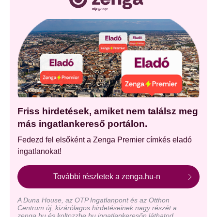
Friss hirdetések, amiket nem találsz meg
más ingatlankereső portálon.
Fedezd fel elsőként a Zenga Premier címkés eladó
ingatlanokat!
További részletek a zenga.hu-n
A Duna House, az OTP Ingatlanpont és az Otthon
Centrum új, kizárólagos hirdetéseinek nagy részét a
zenga.hu és koltozzbe.hu ingatlankeresőn láthatod