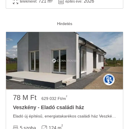
721 m²
2026
telekméret:
építés éve:
78 M Ft
2
629 032 Ft/m
Veszkény - Eladó családi ház
Eladó új építésű, energiatakarékos családi ház Veszkényben, Veszkény csendes, családi ...
2
5 szoba
124 m