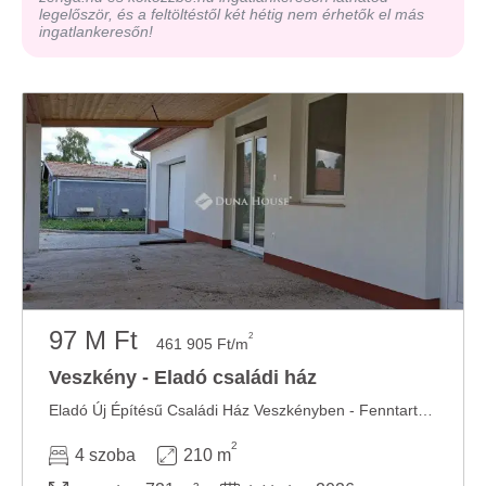
legelőször, és a feltöltéstől két hétig nem érhetők el más
ingatlankeresőn!
97 M Ft
2
461 905 Ft/m
Veszkény - Eladó családi ház
Eladó Új Építésű Családi Ház Veszkényben - Fenntartható Kényelem és Modern ...
2
4 szoba
210 m