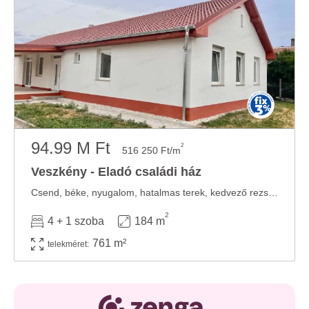
94.99 M Ft
2
516 250 Ft/m
Veszkény - Eladó családi ház
Csend, béke, nyugalom, hatalmas terek, kedvező rezsi! Kell ennél több? Megvételre kínálok ...
2
4 + 1 szoba
184 m
761 m²
telekméret: