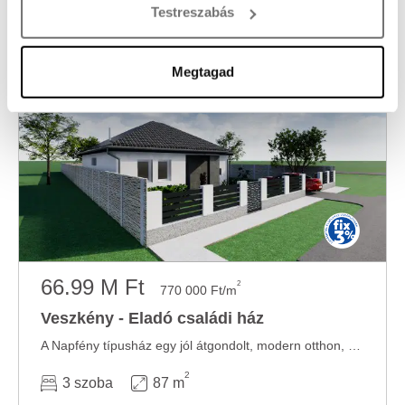
Testreszabás
módjairól és adja meg preferenciáit a
Részletek
pontban
. Bármikor módosíthatja vagy visszavonhatja a
Sütinyilatkozathoz való hozzájárulását.
Megtagad
Sütiket használunk a tartalmak és hirdetések személyre
szabásához, közösségi funkciók biztosításához,
valamint weboldalforgalmunk elemzéséhez. Ezenkívül
közösségi média-, hirdető- és elemező partnereinkkel
megosztjuk az Ön weboldalhasználatra vonatkozó
adatait, akik kombinálhatják az adatokat más olyan
adatokkal, amelyeket Ön adott meg számukra vagy az
Ön által használt más szolgáltatásokból gyűjtöttek.
66.99 M Ft
2
770 000 Ft/m
Veszkény - Eladó családi ház
A Napfény típusház egy jól átgondolt, modern otthon, amely a praktikus méretet korszerű ...
2
3 szoba
87 m