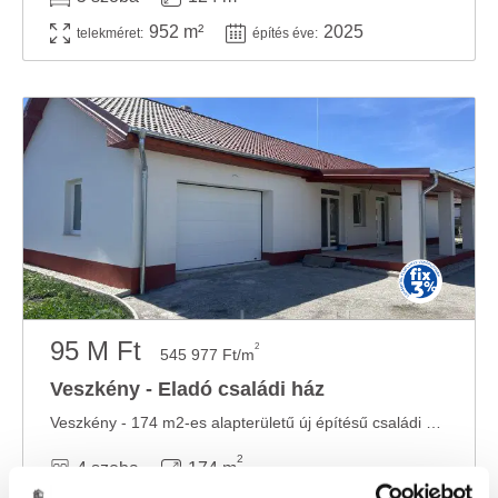
952 m²
2025
telekméret:
építés éve:
95 M Ft
2
545 977 Ft/m
Veszkény - Eladó családi ház
Veszkény - 174 m2-es alapterületű új építésű családi ház 721 m2-es telken eladó. ...
2
4 szoba
174 m