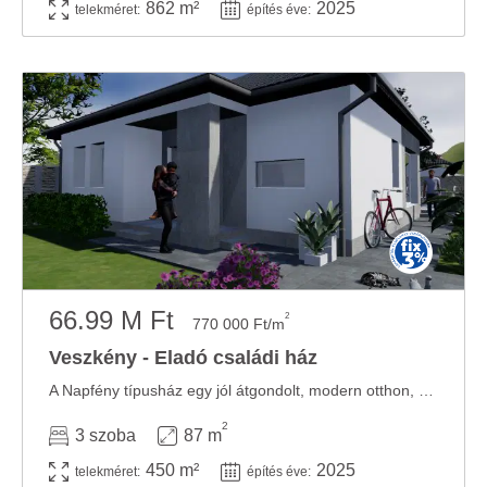
862 m²
2025
telekméret:
építés éve:
66.99 M Ft
2
770 000 Ft/m
Veszkény - Eladó családi ház
A Napfény típusház egy jól átgondolt, modern otthon, amely a praktikus méretet korszerű ...
2
3 szoba
87 m
450 m²
2025
telekméret:
építés éve: