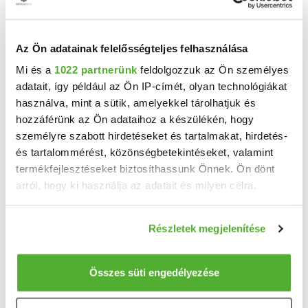
721 m²
2025
telekméret:
építés éve:
Az Ön adatainak felelősségteljes felhasználása
Mi és a
1022 partnerünk
feldolgozzuk az Ön személyes
adatait, így például az Ön IP-címét, olyan technológiákat
használva, mint a sütik, amelyekkel tárolhatjuk és
hozzáférünk az Ön adataihoz a készülékén, hogy
személyre szabott hirdetéseket és tartalmakat, hirdetés-
és tartalommérést, közönségbetekintéseket, valamint
termékfejlesztéseket biztosíthassunk Önnek. Ön dönt
arról, hogy ki használja az adatait és milyen célra.
26 M Ft
2
260 000 Ft/m
Ha engedélyezi, a következőt is meg szeretnénk tenni:
Veszkény - Eladó családi ház
Részletek megjelenítése
Információgyűjtés az Ön földrajzi elhelyezkedéséről
Veszkényben, 1972-ben épült, 100 m2-es, 3 szoba, konyha- étkezős családi ház megkezdett ...
pár méteres pontossággal
2
Az Ön készülékén beazonosítása annak konkrét
Összes süti engedélyezése
3 szoba
100 m
tulajdonságainak (ujjlenyomat) aktív ellenőrzésével
1040 m²
1972
telekméret:
építés éve:
Tudjon meg többet személyes adatainak feldolgozási