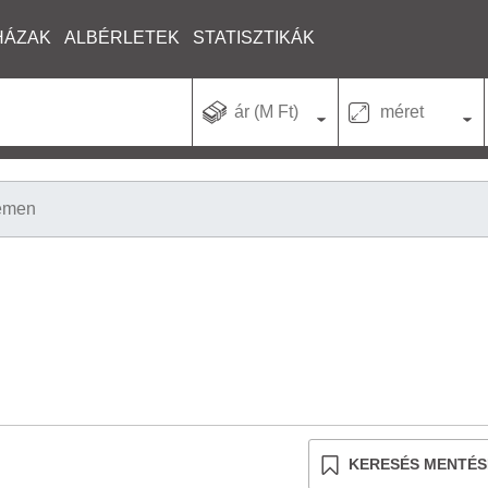
HÁZAK
ALBÉRLETEK
STATISZTIKÁK
ár (M Ft)
méret
emen
KERESÉS MENTÉS