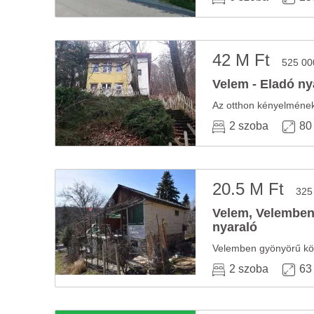
42 M Ft
525 00
Velem - Eladó ny
2 szoba
80
20.5 M Ft
325
Velem, Velemben
nyaraló
Velemben gyönyörű körn
2 szoba
63