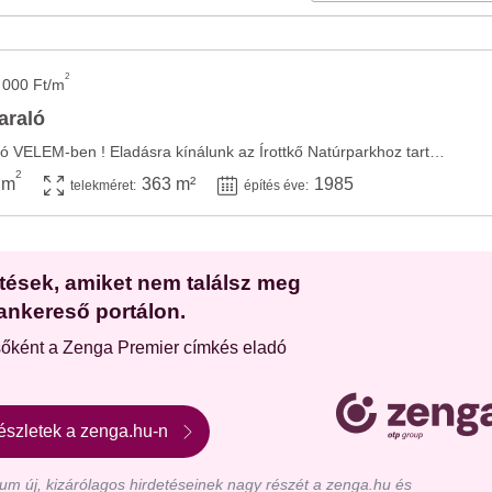
2
 000 Ft/m
araló
Eladó belterületi nyaraló VELEM-ben ! Eladásra kínálunk az Írottkő Natúrparkhoz tartozó ...
2
 m
363 m²
1985
telekméret:
építés éve:
etések, amiket nem találsz meg
ankereső portálon.
sőként a Zenga Premier címkés eladó
észletek a zenga.hu-n
m új, kizárólagos hirdetéseinek nagy részét a zenga.hu és