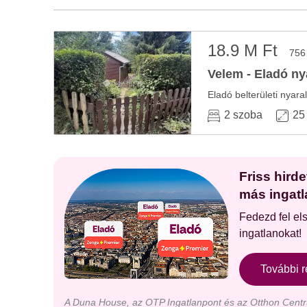
18.9 M Ft
756
Velem - Eladó ny
2 szoba
25
Friss hird
más ingatl
Fedezd fel el
ingatlanokat!
További r
A Duna House, az OTP Ingatlanpont és az Otthon Centru