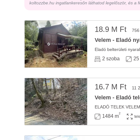
koltozzbe.hu ingatlankeresőn láthatod legelőször, és a f
18.9 M Ft
756
Velem - Eladó ny
2 szoba
25
16.7 M Ft
11 
Velem - Eladó te
2
1484 m
tel