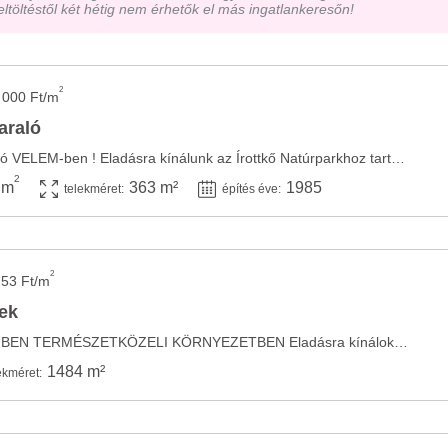
eltöltéstől két hétig nem érhetők el más ingatlankeresőn!
2
 000 Ft/m
araló
Eladó belterületi nyaraló VELEM-ben ! Eladásra kínálunk az Írottkő Natúrparkhoz tartozó ...
2
 m
363 m²
1985
telekméret:
építés éve:
2
253 Ft/m
lek
ELADÓ TELEK VELEMBEN TERMÉSZETKÖZELI KÖRNYEZETBEN Eladásra kínálok egy 1484 nm-es telket ...
1484 m²
ekméret: