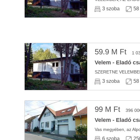
3 szoba
58
59.9 M Ft
1 0
Velem - Eladó cs
3 szoba
58
99 M Ft
396 00
Velem - Eladó cs
6 szoba
25