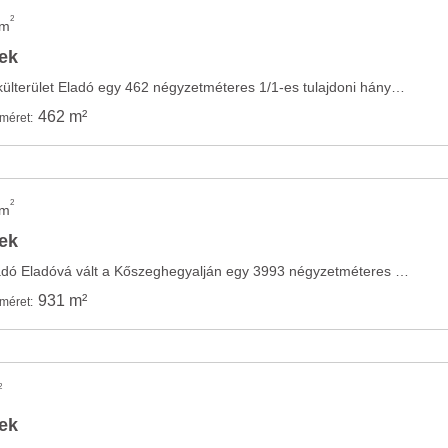
2
/m
lek
Velemi rét besorolású külterület Eladó egy 462 négyzetméteres 1/1-es tulajdoni hányadú ...
462 m²
kméret:
2
/m
lek
Velemben erdőrész eladó Eladóvá vált a Kőszeghegyalján egy 3993 négyzetméteres erdő ...
931 m²
kméret:
2
lek