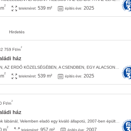
2
 m
539 m²
2025
telekméret:
építés éve:
2
32 759 Ft/m
aládi ház
SZERETNE VELEMBEN, AZ ERDŐ KÖZELSÉGÉBEN, A CSENDBEN, EGY ALACSONY REZSIJŰ HÁZBAN ÉLNI? MOST ...
2
 m
539 m²
2025
telekméret:
építés éve:
2
0 Ft/m
aládi ház
Vas megyében, az Alpok lábánál, Velemben eladó egy kiváló állapotú, 2007-ben épült, ...
2
0 m
957 m²
2007
telekméret:
építés éve: