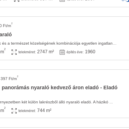
2
0 Ft/m
araló
Az otthon kényelmének és a természet közelségének kombinációja egyetlen ingatlanban! Vas ...
2
 m
2747 m²
1960
telekméret:
építés éve:
2
 397 Ft/m
 panorámás nyaraló kedvező áron eladó - Eladó
yezetben két külön lakrészből álló nyaraló eladó. A házikó ...
2
 m
744 m²
telekméret: