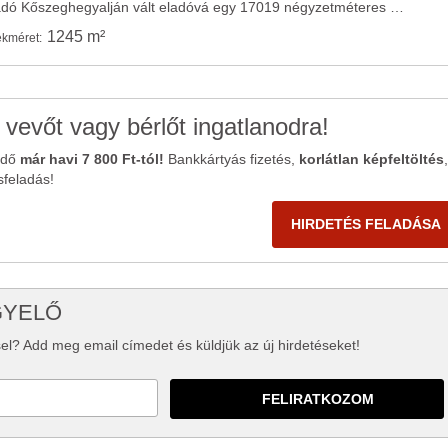
Velemben erdőrész eladó Kőszeghegyalján vált eladóvá egy 17019 négyzetméteres erdő ...
1245 m²
ekméret:
 vevőt vagy bérlőt ingatlanodra!
ődő
már havi 7 800 Ft-tól!
Bankkártyás fizetés,
korlátlan képfeltöltés
,
sfeladás!
HIRDETÉS FELADÁSA
GYELŐ
el? Add meg email címedet és küldjük az új hirdetéseket!