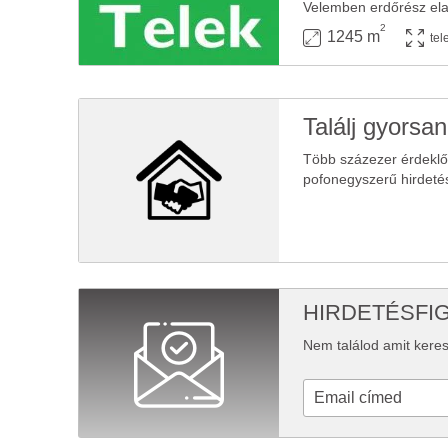
2
1245 m
tel
Találj gyorsan
Több százezer érdekl
pofonegyszerű hirdeté
HIRDETÉSFI
Nem találod amit keres