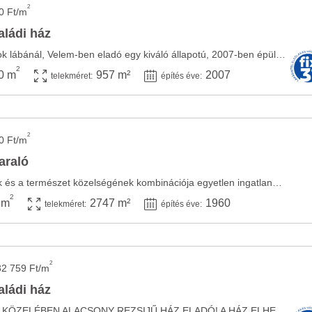
2
0 Ft/m
aládi ház
Vas megyében, az Alpok lábánál, Velem-ben eladó egy kiváló állapotú, 2007-ben épült, ...
2
0 m
957 m²
2007
telekméret:
építés éve:
2
0 Ft/m
araló
Az otthon kényelmének és a természet közelségének kombinációja egyetlen ingatlanban!Vas ...
2
 m
2747 m²
1960
telekméret:
építés éve:
2
32 759 Ft/m
aládi ház
VELEMBEN, AZ ERDŐ KÖZELÉBEN ALACSONY REZSIJŰ HÁZ ELADÓ! A HÁZ ELHELYEZKEDÉSÉRŐL: Velem ...