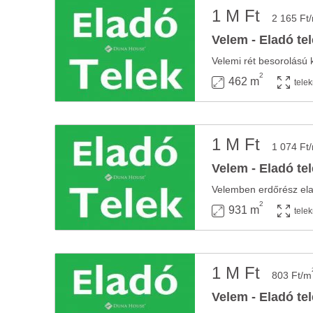
1 M Ft
2 165 Ft
Velem - Eladó te
2
462 m
tele
1 M Ft
1 074 Ft
Velem - Eladó te
2
931 m
tele
1 M Ft
803 Ft/m
Velem - Eladó te