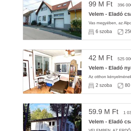
99 M Ft
396 00
Velem - Eladó cs
6 szoba
25
42 M Ft
525 00
Velem - Eladó ny
2 szoba
80
59.9 M Ft
1 0
Velem - Eladó cs