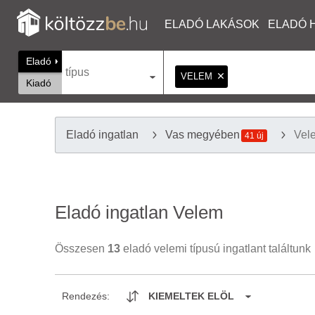
ELADÓ LAKÁSOK
ELADÓ 
Eladó
típus
VELEM
Kiadó
Eladó ingatlan
Vas megyében
Vel
41 új
Eladó ingatlan Velem
Összesen
13
eladó velemi típusú ingatlant találtunk
Rendezés:
KIEMELTEK ELÖL