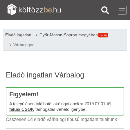
Eladó ingatlan
Győr-Moson-Sopron megyében
52 új
Várbalogon
Eladó ingatlan Várbalog
Figyelem!
A településen található lakóingatlanokra 2019.07.01-től
falusi CSOK
támogatás vehető igénybe.
Összesen
14
eladó várbalogi típusú ingatlant találtunk