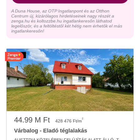
A Duna House, az OTP Ingatlanpont és az Otthon
Centrum új, kizárólagos hirdetéseinek nagy részét a
zenga.hu és koltozzbe.hu ingatlankeresőn láthatod
legelőször, és a feltöltéstől két hétig nem érhetők el más
ingatlankeresőn!
44.99 M Ft
2
428 476 Ft/m
Várbalog - Eladó téglalakás