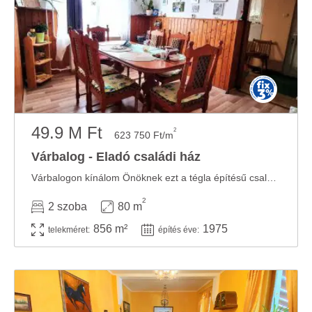
49.9 M Ft
2
623 750 Ft/m
Várbalog - Eladó családi ház
Várbalogon kínálom Önöknek ezt a tégla építésű családi házat. Az ingatlan 1975-ben ...
2
2 szoba
80 m
856 m²
1975
telekméret:
építés éve: