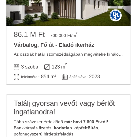
86.1 M Ft
2
700 000 Ft/m
Várbalog, Fő út - Eladó ikerház
Az osztrák határ szomszédságában megvételre kínálok új tégla építésű ikerházat. Az ...
2
3 szoba
123 m
854 m²
2023
telekméret:
építés éve:
Találj gyorsan vevőt vagy bérlőt
ingatlanodra!
Több százezer érdeklődő
már havi 7 800 Ft-tól!
Bankkártyás fizetés,
korlátlan képfeltöltés
,
pofonegyszerű hirdetésfeladás!