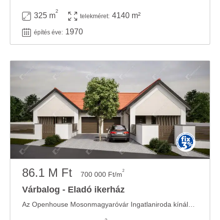
2
325 m
4140 m²
telekméret:
1970
építés éve:
86.1 M Ft
2
700 000 Ft/m
Várbalog - Eladó ikerház
Az Openhouse Mosonmagyaróvár Ingatlaniroda kínálatában eladó a #180062 hivatkozási számú ...