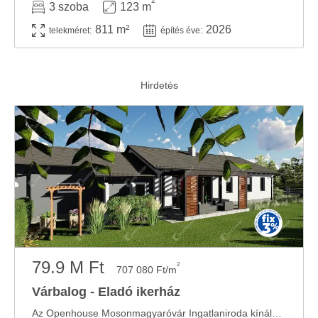
2
3 szoba
123 m
811 m²
2026
telekméret:
építés éve:
79.9 M Ft
2
707 080 Ft/m
Várbalog - Eladó ikerház
Az Openhouse Mosonmagyaróvár Ingatlaniroda kínálatában eladó a #180035 hivatkozási számú ...