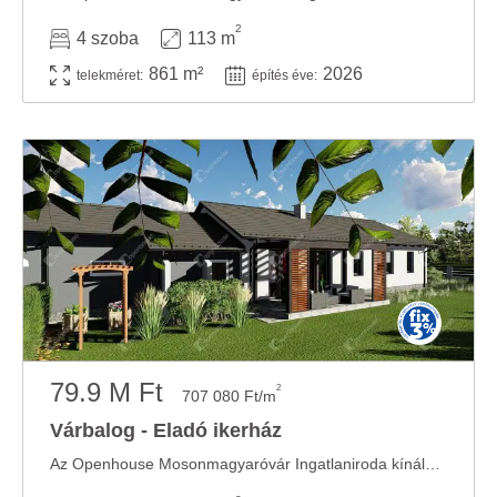
2
4 szoba
113 m
861 m²
2026
telekméret:
építés éve:
79.9 M Ft
2
707 080 Ft/m
Várbalog - Eladó ikerház
Az Openhouse Mosonmagyaróvár Ingatlaniroda kínálatában eladó a #180032 hivatkozási számú ...