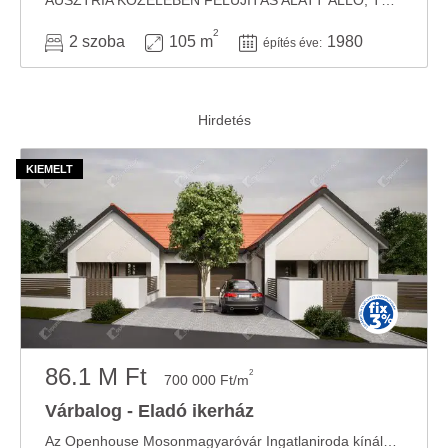
AUSZTRIA KÖZELÉBEN FELÚJÍTÁS ALATT ÁLLÓ, TÁGAS OTTHON RENGETEG LEHETŐSÉGGEL! Ha olyan ...
2
2 szoba
105 m
1980
építés éve:
86.1 M Ft
2
700 000 Ft/m
Várbalog - Eladó ikerház
Az Openhouse Mosonmagyaróvár Ingatlaniroda kínálatában eladó a #180061 hivatkozási számú ...