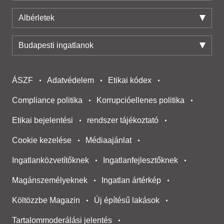
Albérletek
Budapesti ingatlanok
ÁSZF
Adatvédelem
Etikai kódex
Compliance politika
Korrupcióellenes politika
Etikai bejelentési
rendszer tájékoztató
Cookie kezelése
Médiaajánlat
Ingatlanközvetítőknek
Ingatlanfejlesztőknek
Magánszemélyeknek
Ingatlan ártérkép
Költözzbe Magazin
Új építésű lakások
Tartalommoderálási jelentés