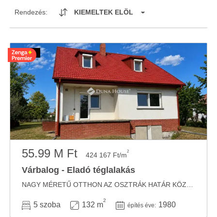
Rendezés:
KIEMELTEK ELÖL
55.99 M Ft
2
424 167 Ft/m
Várbalog - Eladó téglalakás
NAGY MÉRETŰ OTTHON AZ OSZTRÁK HATÁR KÖZELÉBEN A SAJÁT ELKÉPZELÉSEIRE SZABVA! Az osztrák ...
2
5 szoba
132 m
1980
építés éve: