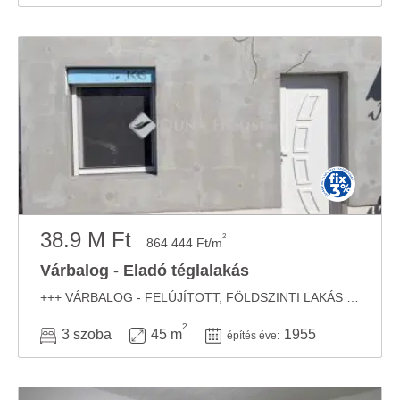
38.9 M Ft
2
864 444 Ft/m
Várbalog - Eladó téglalakás
+++ VÁRBALOG - FELÚJÍTOTT, FÖLDSZINTI LAKÁS TERASSZAL ÉS GARÁZZSAL +++ Várbalogon, ...
2
3 szoba
45 m
1955
építés éve: