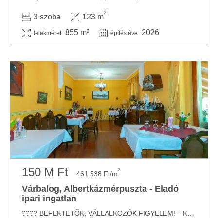
2
3 szoba
123 m
855 m²
2026
telekméret:
építés éve:
150 M Ft
2
461 538 Ft/m
Várbalog, Albertkázmérpuszta - Eladó
ipari ingatlan
???? BEFEKTETŐK, VÁLLALKOZÓK FIGYELEM! – KÉSZ PÉNZTERMELŐ GÉP ELADÓ! ???? ...