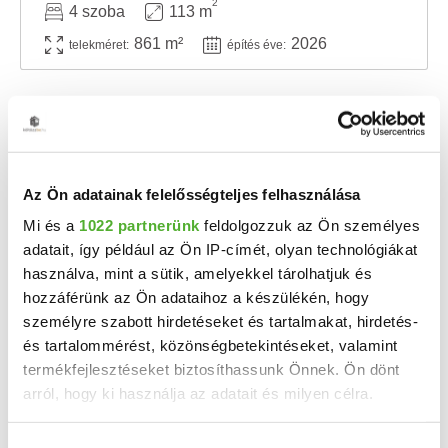
2
4 szoba
113 m
861 m²
2026
telekméret:
építés éve:
Az Ön adatainak felelősségteljes felhasználása
Mi és a
1022 partnerünk
feldolgozzuk az Ön személyes
adatait, így például az Ön IP-címét, olyan technológiákat
használva, mint a sütik, amelyekkel tárolhatjuk és
hozzáférünk az Ön adataihoz a készülékén, hogy
személyre szabott hirdetéseket és tartalmakat, hirdetés-
54.9 M Ft
2
752 055 Ft/m
és tartalommérést, közönségbetekintéseket, valamint
Várbalog, Rákóczi tér - Eladó téglalakás
termékfejlesztéseket biztosíthassunk Önnek. Ön dönt
arról, hogy ki használja az adatait és milyen célra.
+++ VÁRBALOG - FELÚJÍTOTT, FÖLDSZINTI LAKÁS TERASSZAL +++ Várbalogon, rendkívül csendes, ...
2
2 szoba
73 m
1965
építés éve:
Ha engedélyezi, a következőt is meg szeretnénk tenni: