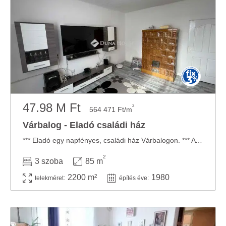
47.98 M Ft
2
564 471 Ft/m
Várbalog - Eladó családi ház
*** Eladó egy napfényes, családi ház Várbalogon. *** A kínált ingatlan jellemzői: ...
2
3 szoba
85 m
2200 m²
1980
telekméret:
építés éve: