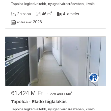
Tapolca legkedveltebb, nyugati városrészében, kiváló lokációval rendelkező, zárt és ...
2
2 szoba
46 m
4. emelet
2026
építés éve:
61.424 M Ft
2
1 228 480 Ft/m
Tapolca - Eladó téglalakás
Tapolca legkedveltebb, nyugati városrészében, kiváló lokációval rendelkező, zárt és ...