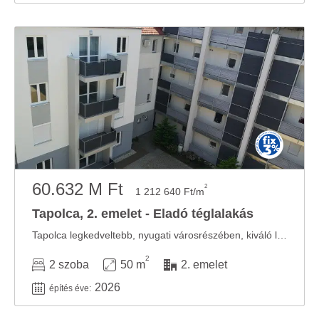
60.632 M Ft
2
1 212 640 Ft/m
Tapolca, 2. emelet - Eladó téglalakás
Tapolca legkedveltebb, nyugati városrészében, kiváló lokációval rendelkező, zárt és ...
2
2 szoba
50 m
2. emelet
2026
építés éve: