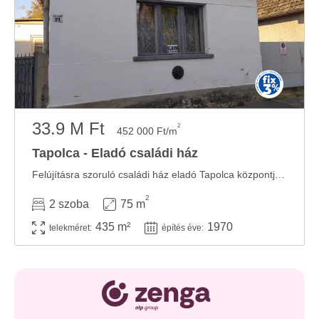
33.9 M Ft
2
452 000 Ft/m
Tapolca - Eladó családi ház
Felújításra szoruló családi ház eladó Tapolca központjához közel, kiváló lehetőség ...
2
2 szoba
75 m
435 m²
1970
telekméret:
építés éve: