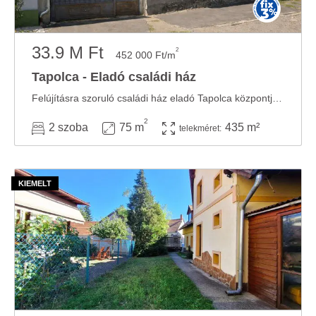
33.9 M Ft
2
452 000 Ft/m
Tapolca - Eladó családi ház
Felújításra szoruló családi ház eladó Tapolca központjához közel, kiváló lehetőség ...
2
2 szoba
75 m
435 m²
telekméret: