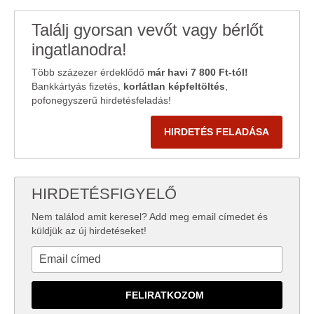
Találj gyorsan vevőt vagy bérlőt
ingatlanodra!
Több százezer érdeklődő
már havi 7 800 Ft-tól!
Bankkártyás fizetés,
korlátlan képfeltöltés
,
pofonegyszerű hirdetésfeladás!
HIRDETÉS FELADÁSA
HIRDETÉSFIGYELŐ
Nem találod amit keresel? Add meg email címedet és
küldjük az új hirdetéseket!