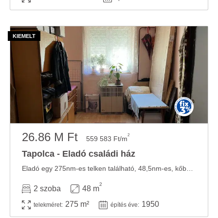
26.86 M Ft
2
559 583 Ft/m
Tapolca - Eladó családi ház
Eladó egy 275nm-es telken található, 48,5nm-es, kőből épült családi ház Tapolca ...
2
2 szoba
48 m
275 m²
1950
telekméret:
építés éve: