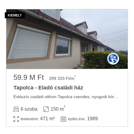
59.9 M Ft
2
399 333 Ft/m
Tapolca - Eladó családi ház
Exkluzív családi otthon Tapolca csendes, nyugodt környezetében Tapolca egyik kedvelt, nyugodt ...
2
6 szoba
150 m
471 m²
1989
telekméret:
építés éve: