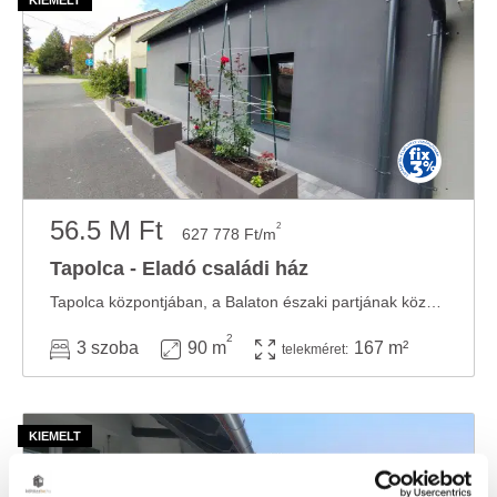
56.5 M Ft
2
627 778 Ft/m
Tapolca - Eladó családi ház
Tapolca központjában, a Balaton északi partjának közelében eladó egy különleges ...
2
3 szoba
90 m
167 m²
telekméret: