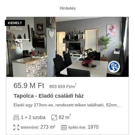
65.9 M Ft
2
803 659 Ft/m
Tapolca - Eladó családi ház
Eladó egy 273nm-es, rendezett telken található, 82nm-es, kőből épült családi ház Tapolca ...
2
1 + 2 szoba
82 m
273 m²
1970
telekméret:
építés éve: