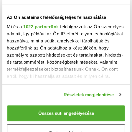
Az Ön adatainak felelősségteljes felhasználása
Mi és a
1022 partnerünk
feldolgozzuk az Ön személyes
adatait, így például az Ön IP-címét, olyan technológiákat
használva, mint a sütik, amelyekkel tárolhatjuk és
59.164 M Ft
2
1 286 163 Ft/m
hozzáférünk az Ön adataihoz a készülékén, hogy
Tapolca, 4. emelet - Eladó téglalakás
személyre szabott hirdetéseket és tartalmakat, hirdetés-
és tartalommérést, közönségbetekintéseket, valamint
Tapolca legkedveltebb, nyugati városrészében, kiváló lokációval rendelkező, zárt és ...
termékfejlesztéseket biztosíthassunk Önnek. Ön dönt
2
arról, hogy ki használja az adatait és milyen célra.
2 szoba
46 m
4. emelet
2026
építés éve:
Ha engedélyezi, a következőt is meg szeretnénk tenni:
Részletek megjelenítése
Információgyűjtés az Ön földrajzi elhelyezkedéséről
pár méteres pontossággal
Az Ön készülékén beazonosítása annak konkrét
Összes süti engedélyezése
tulajdonságainak (ujjlenyomat) aktív ellenőrzésével
Tudjon meg többet személyes adatainak feldolgozási