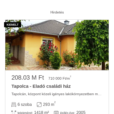
208.03 M Ft
2
710 000 Ft/m
Tapolca - Eladó családi ház
Tapolcán, központ közeli igényes lakókörnyezetben megvételre kínálok egyszintes, nappali + ...
2
6 szoba
293 m
1418 m²
2005
telekméret:
építés éve: