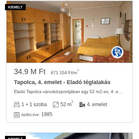
34.9 M Ft
2
671 154 Ft/m
Tapolca, 4. emelet - Eladó téglalakás
Eladó Tapolca városközpontjában egy 52 m2-es, 4. emeleti, erkélyes lakás, amelyből ...
2
1 + 1 szoba
52 m
4. emelet
1985
építés éve: