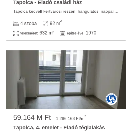
Tapolca - Eladó családi ház
Tapolca kedvelt kertvárosi részen, hangulatos, nappali + 3 hálószobás családi ház eladó! A ...
2
4 szoba
92 m
632 m²
1970
telekméret:
építés éve:
59.164 M Ft
2
1 286 163 Ft/m
Tapolca, 4. emelet - Eladó téglalakás