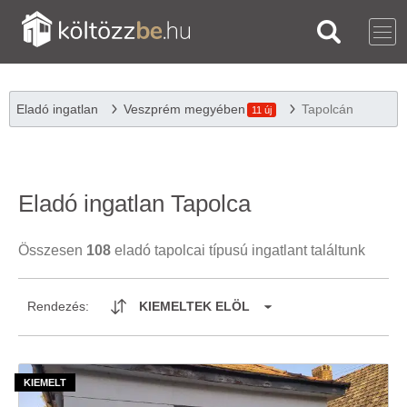
Eladó ingatlan
Veszprém megyében
Tapolcán
11 új
Eladó ingatlan Tapolca
Összesen
108
eladó tapolcai típusú ingatlant találtunk
Rendezés:
KIEMELTEK ELÖL