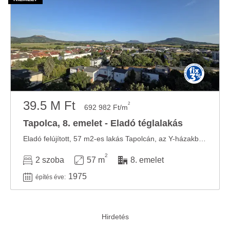
39.5 M Ft
2
692 982 Ft/m
Tapolca, 8. emelet - Eladó téglalakás
Eladó felújított, 57 m2-es lakás Tapolcán, az Y-házakban Eladó Tapolca közkedvelt részén, ...
2
2 szoba
57 m
8. emelet
1975
építés éve: