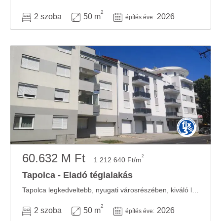
2
2 szoba
50 m
2026
építés éve:
60.632 M Ft
2
1 212 640 Ft/m
Tapolca - Eladó téglalakás
Tapolca legkedveltebb, nyugati városrészében, kiváló lokációval rendelkező, zárt és ...
2
2 szoba
50 m
2026
építés éve: