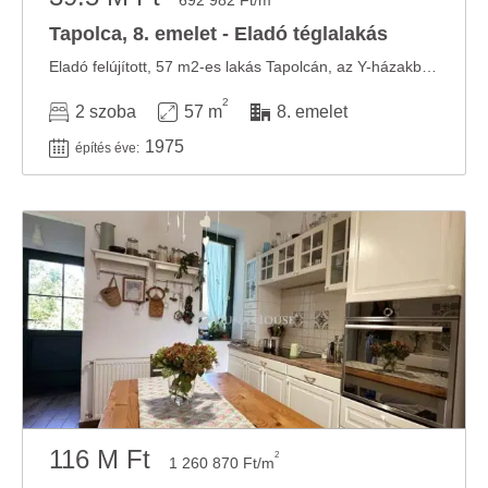
692 982 Ft/m
Tapolca, 8. emelet - Eladó téglalakás
Eladó felújított, 57 m2-es lakás Tapolcán, az Y-házakban Eladó Tapolca közkedvelt részén, ...
2
2 szoba
57 m
8. emelet
1975
építés éve:
116 M Ft
2
1 260 870 Ft/m