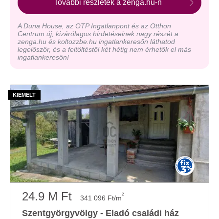
További részletek a zenga.hu-n
A Duna House, az OTP Ingatlanpont és az Otthon
Centrum új, kizárólagos hirdetéseinek nagy részét a
zenga.hu és koltozzbe.hu ingatlankeresőn láthatod
legelőször, és a feltöltéstől két hétig nem érhetők el más
ingatlankeresőn!
24.9 M Ft
2
341 096 Ft/m
Szentgyörgyvölgy - Eladó családi ház