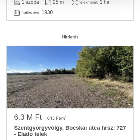
1 szoba
25 m
1 ha
közösségi média-, hirdető- és elemező partnereinkkel
telekméret:
megosztjuk az Ön weboldalhasználatra vonatkozó
1930
építés éve:
adatait, akik kombinálhatják az adatokat más olyan
adatokkal, amelyeket Ön adott meg számukra vagy az
Ön által használt más szolgáltatásokból gyűjtöttek.
6.3 M Ft
2
643 Ft/m
Szentgyörgyvölgy, Bocskai utca hrsz: 727
- Eladó telek