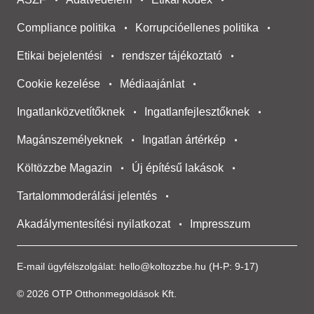
Compliance politika
Korrupcióellenes politika
Etikai bejelentési
rendszer tájékoztató
Cookie kezelése
Médiaajánlat
Ingatlanközvetítőknek
Ingatlanfejlesztőknek
Magánszemélyeknek
Ingatlan ártérkép
Költözzbe Magazin
Új építésű lakások
Tartalommoderálási jelentés
Akadálymentesítési nyilatkozat
Impresszum
E-mail ügyfélszolgálat:
hello@koltozzbe.hu
(H-P: 9-17)
© 2026 OTP Otthonmegoldások Kft.