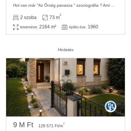
Hol van már "Az Őrség panasza " szociográfia ? Ami maradt belőle mára az Őrség diszkrét ...
2
2 szoba
73 m
2164 m²
1960
telekméret:
építés éve:
9 M Ft
2
128 571 Ft/m