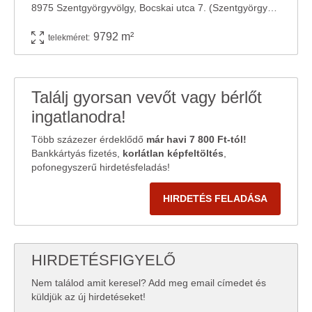
8975 Szentgyörgyvölgy, Bocskai utca 7. (Szentgyörgyvölgy 727 hrsz) Az ingatlan irányára: ...
9792 m²
telekméret:
Találj gyorsan vevőt vagy bérlőt
ingatlanodra!
Több százezer érdeklődő
már havi 7 800 Ft-tól!
Bankkártyás fizetés,
korlátlan képfeltöltés
,
pofonegyszerű hirdetésfeladás!
HIRDETÉS FELADÁSA
HIRDETÉSFIGYELŐ
Nem találod amit keresel? Add meg email címedet és
küldjük az új hirdetéseket!