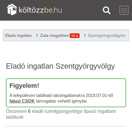
Eladó ingatlan
Zala megyében
Szentgyörgyvölgyön
58 új
Eladó ingatlan Szentgyörgyvölgy
Figyelem!
A településen található lakóingatlanokra 2019.07.01-től
falusi CSOK
támogatás vehető igénybe.
Összesen
6
eladó szentgyörgyvölgyi típusú ingatlant
találtunk