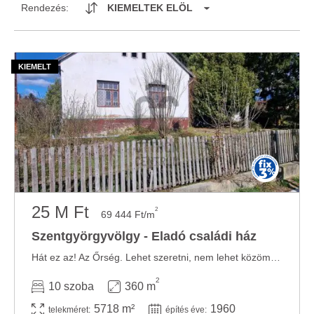
Rendezés:
KIEMELTEK ELÖL
25 M Ft
2
69 444 Ft/m
Szentgyörgyvölgy - Eladó családi ház
Hát ez az! Az Őrség. Lehet szeretni, nem lehet közömbösnek lenni iránta és maga ...
2
10 szoba
360 m
5718 m²
1960
telekméret:
építés éve: