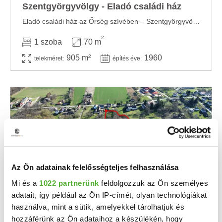
Szentgyörgyvölgy - Eladó családi ház
Eladó családi ház az Őrség szívében – Szentgyörgyvölgy Eladásra kínálunk egy 900 ...
2
1 szoba
70 m
905 m²
1960
telekméret:
építés éve:
Az Ön adatainak felelősségteljes felhasználása
Mi és a
1022 partnerünk
feldolgozzuk az Ön személyes
adatait, így például az Ön IP-címét, olyan technológiákat
22 M Ft
2
2 200 Ft/m
használva, mint a sütik, amelyekkel tárolhatjuk és
Szentgyörgyvölgy - Eladó telek
hozzáférünk az Ön adataihoz a készülékén, hogy