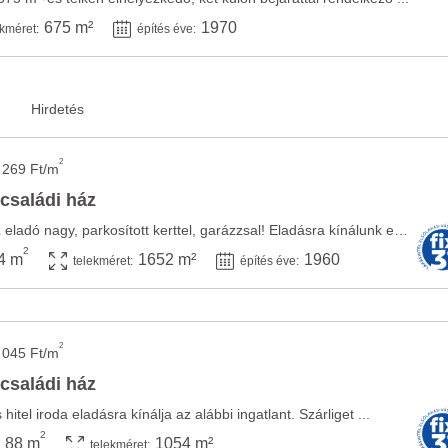
675 m²
1970
ekméret:
építés éve:
2
 269 Ft/m
 családi ház
Szárligeten családi ház eladó nagy, parkosított kerttel, garázzsal! Eladásra kínálunk egy ...
2
4 m
1652 m²
1960
telekméret:
építés éve:
2
 045 Ft/m
 családi ház
hitel iroda eladásra kínálja az alábbi ingatlant. Szárliget ...
2
88 m
1054 m²
telekméret: