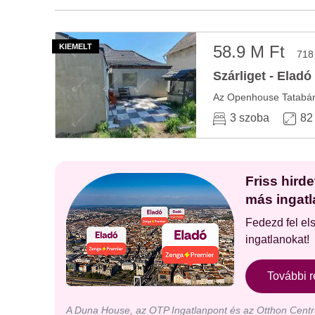
58.9 M Ft
718
Szárliget - Eladó
3 szoba
82
Friss hird
más ingatl
Fedezd fel el
ingatlanokat!
További r
A Duna House, az OTP Ingatlanpont és az Otthon Centru