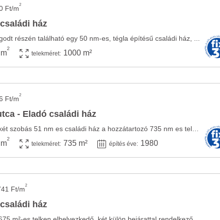
2
0 Ft/m
 családi ház
odt részén található egy 50 nm-es, tégla építésű családi ház, ...
2
 m
1000 m²
telekméret:
2
6 Ft/m
utca - Eladó családi ház
Eladó Szárligeten egy két szobás 51 nm es családi ház a hozzátartozó 735 nm es telekkel. ...
2
 m
735 m²
1980
telekméret:
építés éve:
2
741 Ft/m
 családi ház
75 m²-es telken elhelyezkedő, két külön bejárattal rendelkező ...