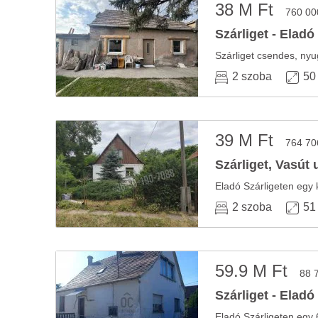
38 M Ft
760 00
Szárliget - Eladó
Szárliget csendes, nyug
2 szoba
50
39 M Ft
764 70
Szárliget, Vasút 
2 szoba
51
59.9 M Ft
88 
Szárliget - Eladó
Eladó Szárligeten egy 6