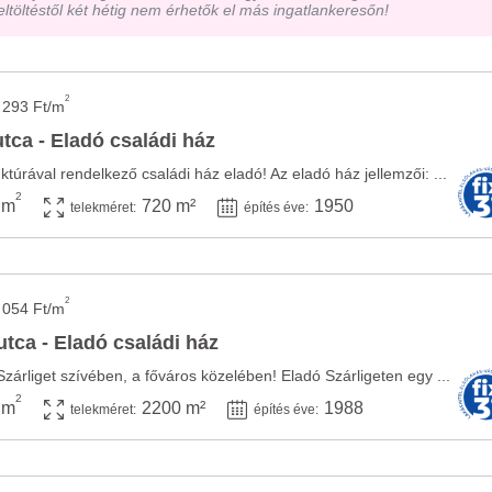
eltöltéstől két hétig nem érhetők el más ingatlankeresőn!
2
 293 Ft/m
utca - Eladó családi ház
ruktúrával rendelkező családi ház eladó! Az eladó ház jellemzői: ...
2
 m
720 m²
1950
telekméret:
építés éve:
2
 054 Ft/m
 utca - Eladó családi ház
zárliget szívében, a főváros közelében! Eladó Szárligeten egy ...
2
 m
2200 m²
1988
telekméret:
építés éve: