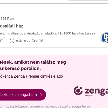
2
 293 Ft/m
 családi ház
Az Openhouse Tatabánya Ingatlaniroda kínálatában eladó a #181900 hivatkozási számú ...
2
 m
720 m²
telekméret:
etések, amiket nem találsz meg
ankereső portálon.
sőként a Zenga Premier címkés eladó
észletek a zenga.hu-n
m új, kizárólagos hirdetéseinek nagy részét a zenga.hu és