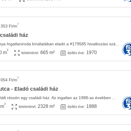
2
 353 Ft/m
 családi ház
Az Openhouse Tatabánya Ingatlaniroda kínálatában eladó a #179585 hivatkozási számú ...
2
0 m
665 m²
1970
telekméret:
építés éve:
2
 054 Ft/m
 utca - Eladó családi ház
tált részén egy családi ház. Az ingatlan az 1988-as években ...
2
 m
2328 m²
1988
telekméret:
építés éve: