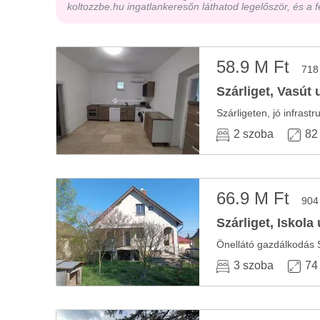
koltozzbe.hu ingatlankeresőn láthatod legelőször, és a f
58.9 M Ft
718
Szárliget, Vasút 
Szárligeten, jó infrast
2 szoba
82
66.9 M Ft
904
Szárliget, Iskola
Önellátó gazdálkodás S
3 szoba
74