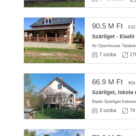
90.5 M Ft
532
Szárliget - Eladó
7 szoba
17
66.9 M Ft
904
Szárliget, Iskola
Eladó Szárliget frekven
3 szoba
74