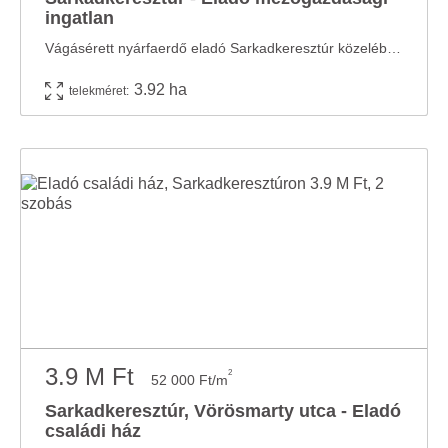
ingatlan
Vágásérett nyárfaerdő eladó Sarkadkeresztúr közelében! Eladásra kínálok ...
3.92 ha
telekméret:
3.9 M Ft
2
52 000 Ft/m
Sarkadkeresztúr, Vörösmarty utca - Eladó
családi ház