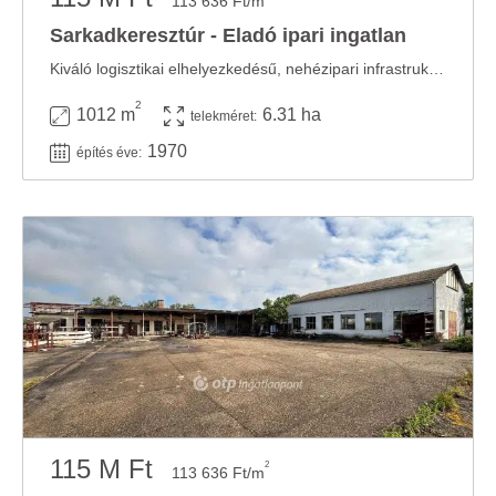
113 636 Ft/m
Sarkadkeresztúr - Eladó ipari ingatlan
Kiváló logisztikai elhelyezkedésű, nehézipari infrastruktúrával rendelkező ipari ...
2
1012 m
6.31 ha
telekméret:
1970
építés éve:
115 M Ft
2
113 636 Ft/m