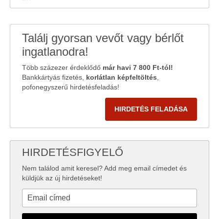
Találj gyorsan vevőt vagy bérlőt
ingatlanodra!
Több százezer érdeklődő
már havi 7 800 Ft-tól!
Bankkártyás fizetés,
korlátlan képfeltöltés
,
pofonegyszerű hirdetésfeladás!
HIRDETÉS FELADÁSA
HIRDETÉSFIGYELŐ
Nem találod amit keresel? Add meg email címedet és
küldjük az új hirdetéseket!