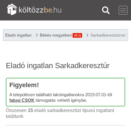
Eladó ingatlan
Békés megyében
Sarkadkeresztúron
48 új
Eladó ingatlan Sarkadkeresztúr
Figyelem!
A településen található lakóingatlanokra 2019.07.01-től
falusi CSOK
támogatás vehető igénybe.
Összesen
15
eladó sarkadkeresztúri típusú ingatlant
találtunk