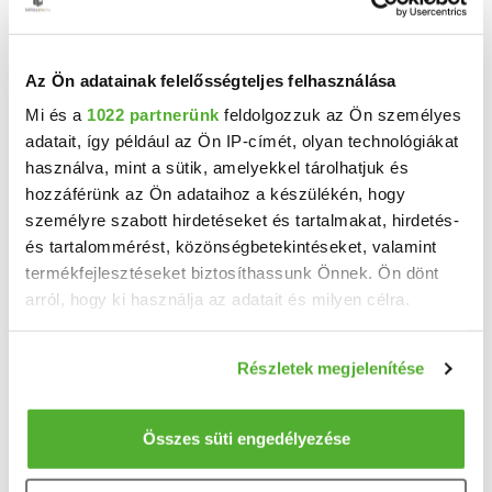
ház
Eladó családi ház Sarkadkeresztúr központjához közel – remek lehetőség! ...
Az Ön adatainak felelősségteljes felhasználása
2
2 szoba
78 m
Mi és a
1022 partnerünk
feldolgozzuk az Ön személyes
1000 m²
10 felett
telekméret:
adatait, így például az Ön IP-címét, olyan technológiákat
használva, mint a sütik, amelyekkel tárolhatjuk és
hozzáférünk az Ön adataihoz a készülékén, hogy
személyre szabott hirdetéseket és tartalmakat, hirdetés-
és tartalommérést, közönségbetekintéseket, valamint
termékfejlesztéseket biztosíthassunk Önnek. Ön dönt
arról, hogy ki használja az adatait és milyen célra.
Ha engedélyezi, a következőt is meg szeretnénk tenni:
Részletek megjelenítése
Információgyűjtés az Ön földrajzi elhelyezkedéséről
pár méteres pontossággal
Az Ön készülékén beazonosítása annak konkrét
Összes süti engedélyezése
tulajdonságainak (ujjlenyomat) aktív ellenőrzésével
8.5 M Ft
2
Tudjon meg többet személyes adatainak feldolgozási