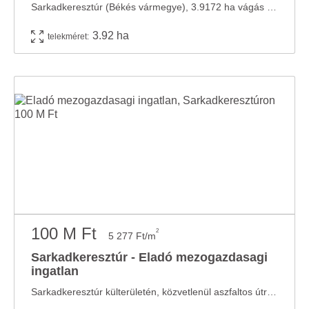
Sarkadkeresztúr (Békés vármegye), 3.9172 ha vágás érett erdő fával és földjével együtt ...
3.92 ha
telekméret:
100 M Ft
2
5 277 Ft/m
Sarkadkeresztúr - Eladó mezogazdasagi
ingatlan
Sarkadkeresztúr külterületén, közvetlenül aszfaltos útról megközelíthető, 1,895 hektár ...