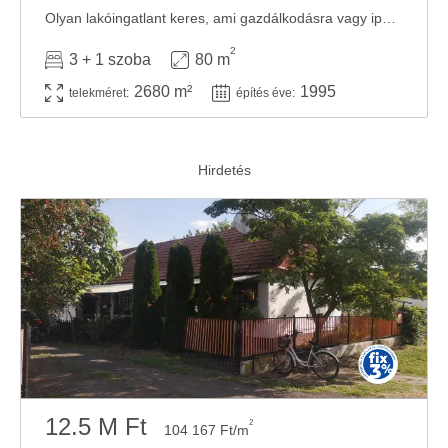
Olyan lakóingatlant keres, ami gazdálkodásra vagy ipari használatra is alkalmas? Itt a ...
2
3 + 1 szoba
80 m
2680 m²
1995
telekméret:
építés éve:
12.5 M Ft
2
104 167 Ft/m