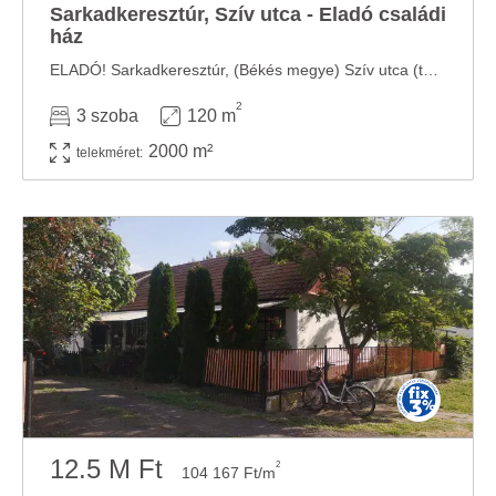
Sarkadkeresztúr, Szív utca - Eladó családi
ház
ELADÓ! Sarkadkeresztúr, (Békés megye) Szív utca (település központja közelében) ...
2
3 szoba
120 m
2000 m²
telekméret:
12.5 M Ft
2
104 167 Ft/m