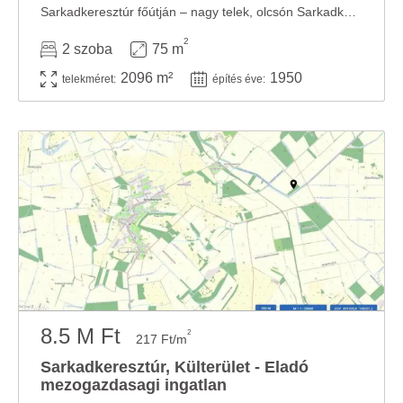
Sarkadkeresztúr főútján – nagy telek, olcsón Sarkadkeresztúr főútján eladó egy 75 ...
2
2 szoba
75 m
2096 m²
1950
telekméret:
építés éve:
8.5 M Ft
2
217 Ft/m
Sarkadkeresztúr, Külterület - Eladó
mezogazdasagi ingatlan