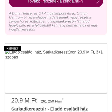
További részletek a zenga.hu-n
A Duna House, az OTP Ingatlanpont és az Otthon
Centrum új, kizárólagos hirdetéseinek nagy részét a
zenga.hu és koltozzbe.hu ingatlankeresőn láthatod
legelőször, és a feltöltéstől két hétig nem érhetők el más
ingatlankeresőn!
20.9 M Ft
2
261 250 Ft/m
Sarkadkeresztúr - Eladó családi ház