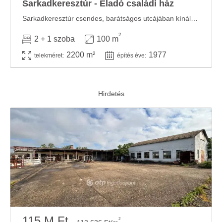
Sarkadkeresztúr - Eladó családi ház
Sarkadkeresztúr csendes, barátságos utcájában kínálunk eladásra egy téglaépítésű ...
2
2 + 1 szoba
100 m
2200 m²
1977
telekméret:
építés éve:
115 M Ft
2