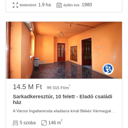
1.9 ha
1980
telekméret:
építés éve:
14.5 M Ft
2
99 315 Ft/m
Sarkadkeresztúr, 10 felett - Eladó családi
ház
A Városi Ingatlaniroda eladásra kínál Békés Vármegyében, Gyulától 25 km-re ...
2
5 szoba
146 m