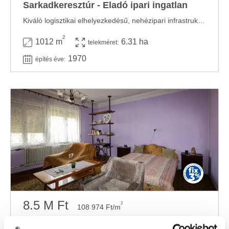
Sarkadkeresztúr - Eladó ipari ingatlan
Kiváló logisztikai elhelyezkedésű, nehézipari infrastruktúrával rendelkező ipari ...
2
1012 m
6.31 ha
telekméret:
1970
építés éve:
8.5 M Ft
2
108 974 Ft/m
Sarkadkeresztúr, 10 felett - Eladó családi