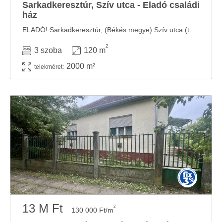
Sarkadkeresztúr, Szív utca - Eladó családi
ház
ELADÓ! Sarkadkeresztúr, (Békés megye) Szív utca (település központja közelében) ...
2
3 szoba
120 m
2000 m²
telekméret:
13 M Ft
2
130 000 Ft/m