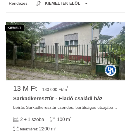
Rendezés:
KIEMELTEK ELÖL
13 M Ft
2
130 000 Ft/m
Sarkadkeresztúr - Eladó családi ház
Leírás Sarkadkeresztúr csendes, barátságos utcájában kínálunk eladásra egy ...
2
2 + 1 szoba
100 m
2200 m²
telekméret: