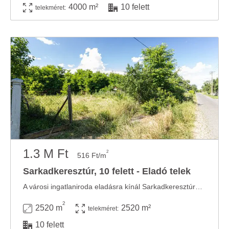
4000 m²
10 felett
telekméret:
1.3 M Ft
2
516 Ft/m
Sarkadkeresztúr, 10 felett - Eladó telek
A városi ingatlaniroda eladásra kínál Sarkadkeresztúron Gyulától 25 Békéscsabától 35 ...
2
2520 m
2520 m²
telekméret:
10 felett