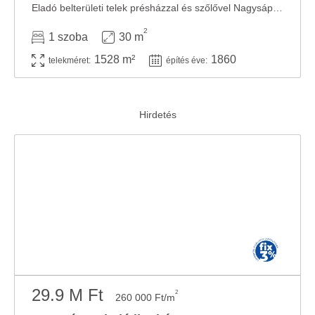
Eladó belterületi telek présházzal és szőlővel Nagysápon! Nagysáp csendes, ...
2
1 szoba
30 m
1528 m²
1860
telekméret:
építés éve:
29.9 M Ft
2
260 000 Ft/m