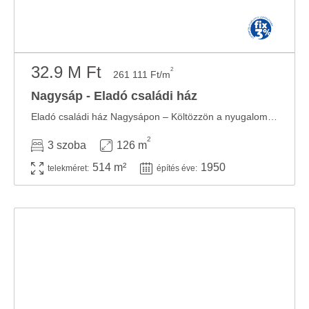
32.9 M Ft
2
261 111 Ft/m
Nagysáp - Eladó családi ház
Eladó családi ház Nagysápon – Költözzön a nyugalom szigetére! Szeretne kiszakadni a ...
2
3 szoba
126 m
514 m²
1950
telekméret:
építés éve: