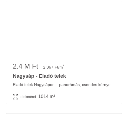
2.4 M Ft
2
2 367 Ft/m
Nagysáp - Eladó telek
Eladó telek Nagysápon – panorámás, csendes környezetben Telek mérete: 1014 m² ...
1014 m²
telekméret: