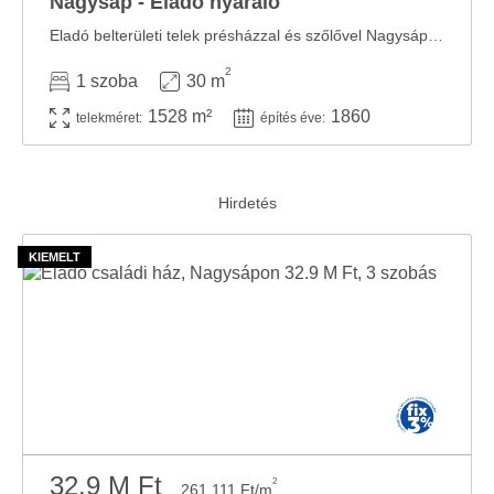
Nagysáp - Eladó nyaraló
Eladó belterületi telek présházzal és szőlővel Nagysápon! Eladásra kínálok Nagysápon ...
2
1 szoba
30 m
1528 m²
1860
telekméret:
építés éve:
32.9 M Ft
2
261 111 Ft/m