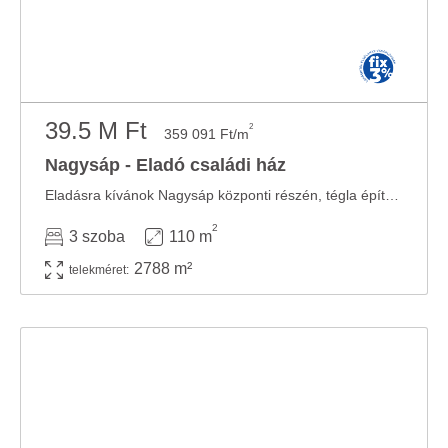
39.5 M Ft
2
359 091 Ft/m
Nagysáp - Eladó családi ház
Eladásra kívánok Nagysáp központi részén, tégla építésű, 3 szobás, 110 m2 hasznos ...
2
3 szoba
110 m
2788 m²
telekméret: