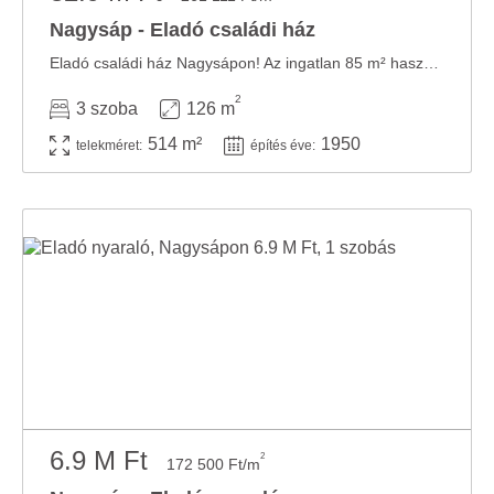
Nagysáp - Eladó családi ház
Eladó családi ház Nagysápon! Az ingatlan 85 m² hasznos alapterületű, vegyes falazatú ...
2
3 szoba
126 m
514 m²
1950
telekméret:
építés éve:
6.9 M Ft
2
172 500 Ft/m