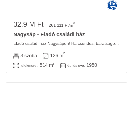
32.9 M Ft
2
261 111 Ft/m
Nagysáp - Eladó családi ház
Eladó családi ház Nagysápon! Ha csendes, barátságos vidéki életre vágysz, de fontos a jó ...
2
3 szoba
126 m
514 m²
1950
telekméret:
építés éve: