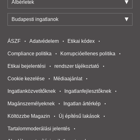
Albérletek
Budapesti ingatlanok
ÁSZF
Adatvédelem
Etikai kódex
Compliance politika
Korrupcióellenes politika
Etikai bejelentési
rendszer tájékoztató
Cookie kezelése
Médiaajánlat
Ingatlanközvetítőknek
Ingatlanfejlesztőknek
Magánszemélyeknek
Ingatlan ártérkép
Költözzbe Magazin
Új építésű lakások
Tartalommoderálási jelentés