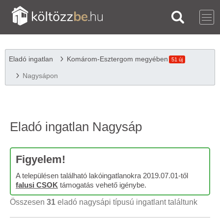
Eladó ingatlan
Komárom-Esztergom megyében
51 új
Nagysápon
Eladó ingatlan Nagysáp
Figyelem!
A településen található lakóingatlanokra 2019.07.01-től
falusi CSOK
támogatás vehető igénybe.
Összesen
31
eladó nagysápi típusú ingatlant találtunk