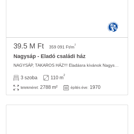
39.5 M Ft
2
359 091 Ft/m
Nagysáp - Eladó családi ház
NAGYSÁP, TAKAROS HÁZ!!! Eladásra kívánok Nagysáp központi részén, tégla építésű, 3 ...
2
3 szoba
110 m
2788 m²
1970
telekméret:
építés éve: