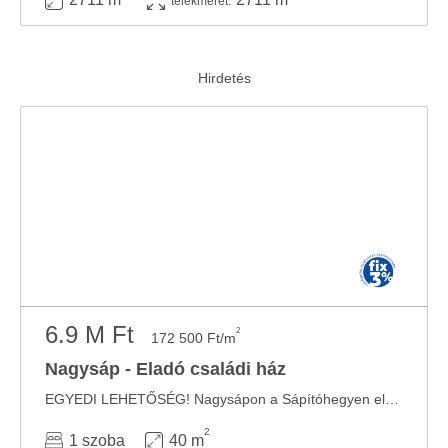
telekméret:
6.9 M Ft
2
172 500 Ft/m
Nagysáp - Eladó családi ház
EGYEDI LEHETŐSÉG! Nagysápon a Sápítóhegyen eladó, egy belterületen elhelyezkedő ...
2
1 szoba
40 m