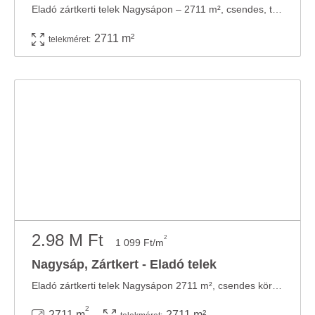
Eladó zártkerti telek Nagysápon – 2711 m², csendes, természetközeli környezetben! ...
2711 m²
telekméret:
2.98 M Ft
2
1 099 Ft/m
Nagysáp, Zártkert - Eladó telek
Eladó zártkerti telek Nagysápon 2711 m², csendes környezetben! Eladásra kínálok egy 2711 ...
2
2711 m
2711 m²