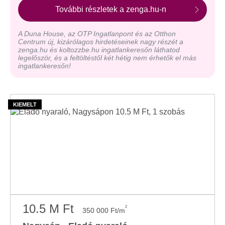
További részletek a zenga.hu-n
A Duna House, az OTP Ingatlanpont és az Otthon
Centrum új, kizárólagos hirdetéseinek nagy részét a
zenga.hu és koltozzbe.hu ingatlankeresőn láthatod
legelőször, és a feltöltéstől két hétig nem érhetők el más
ingatlankeresőn!
10.5 M Ft
2
350 000 Ft/m