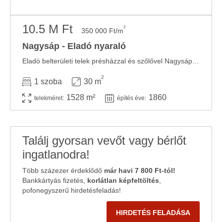
10.5 M Ft
2
350 000 Ft/m
Nagysáp - Eladó nyaraló
Eladó belterületi telek présházzal és szőlővel Nagysápon! Nagysápon eladásra kínálok ...
2
1 szoba
30 m
1528 m²
1860
telekméret:
építés éve:
Találj gyorsan vevőt vagy bérlőt
ingatlanodra!
Több százezer érdeklődő
már havi 7 800 Ft-tól!
Bankkártyás fizetés,
korlátlan képfeltöltés
,
pofonegyszerű hirdetésfeladás!
HIRDETÉS FELADÁSA