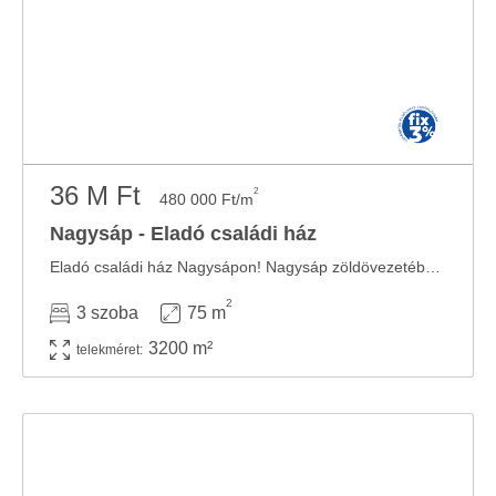
36 M Ft
2
480 000 Ft/m
Nagysáp - Eladó családi ház
Eladó családi ház Nagysápon! Nagysáp zöldövezetében eladó egy 3.200 m2 területű telken ...
2
3 szoba
75 m
3200 m²
telekméret: