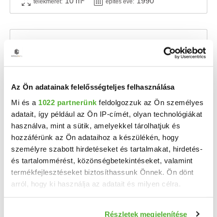
10 m²
1990
telekméret:
építés éve:
Az Ön adatainak felelősségteljes felhasználása
Mi és a
1022 partnerünk
feldolgozzuk az Ön személyes
adatait, így például az Ön IP-címét, olyan technológiákat
használva, mint a sütik, amelyekkel tárolhatjuk és
hozzáférünk az Ön adataihoz a készülékén, hogy
2.4 M Ft
2
2 367 Ft/m
személyre szabott hirdetéseket és tartalmakat, hirdetés-
Nagysáp - Eladó telek
és tartalommérést, közönségbetekintéseket, valamint
Eladó telek Nagysápon – panorámás, csendes környezetben Telek mérete: 1014 m² ...
termékfejlesztéseket biztosíthassunk Önnek. Ön dönt
arról, hogy ki használja az adatait és milyen célra.
1014 m²
telekméret:
Ha engedélyezi, a következőt is meg szeretnénk tenni:
Részletek megjelenítése