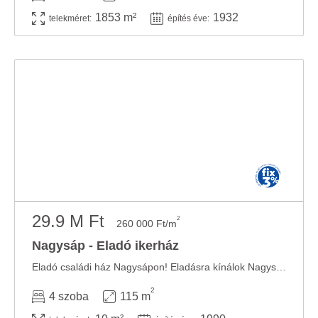
1853 m²
1932
telekméret:
építés éve:
29.9 M Ft
2
260 000 Ft/m
Nagysáp - Eladó ikerház
Eladó családi ház Nagysápon! Eladásra kínálok Nagysápon egy befektetésre is remekül ...
2
4 szoba
115 m