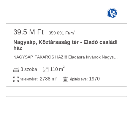
39.5 M Ft
2
359 091 Ft/m
Nagysáp, Köztársaság tér - Eladó családi
ház
NAGYSÁP, TAKAROS HÁZ!!! Eladásra kívánok Nagysáp központi részén, tégla építésű, 3 ...
2
3 szoba
110 m
2788 m²
1970
telekméret:
építés éve: