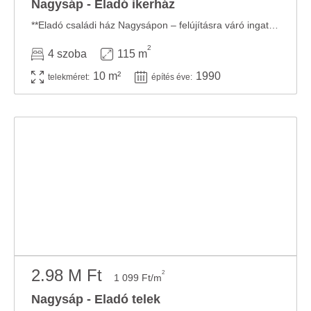
Nagysáp - Eladó ikerház
**Eladó családi ház Nagysápon – felújításra váró ingatlan kiváló lehetőségekkel!** ...
2
4 szoba
115 m
10 m²
1990
telekméret:
építés éve:
2.98 M Ft
2
1 099 Ft/m
Nagysáp - Eladó telek