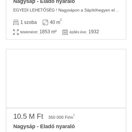
Nagysáp - Eladó nyaraló
EGYEDI LEHETŐSÉG ! Nagysápon a Sápítóhegyen eladó, egy belterületen elhelyezkedő ...
2
1 szoba
40 m
1853 m²
1932
telekméret:
építés éve:
10.5 M Ft
2
350 000 Ft/m
Nagysáp - Eladó nyaraló