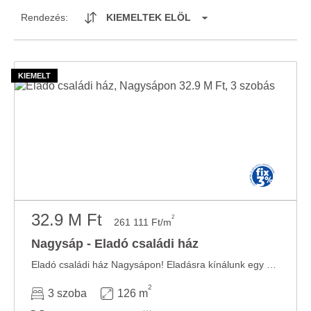
Rendezés:
KIEMELTEK ELÖL
32.9 M Ft
2
261 111 Ft/m
Nagysáp - Eladó családi ház
Eladó családi ház Nagysápon! Eladásra kínálunk egy 85 m² hasznos alapterületű, vegyes ...
2
3 szoba
126 m