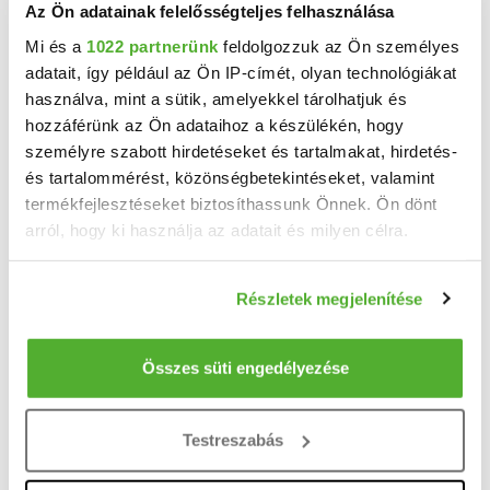
Az Ön adatainak felelősségteljes felhasználása
Mi és a
1022 partnerünk
feldolgozzuk az Ön személyes
adatait, így például az Ön IP-címét, olyan technológiákat
használva, mint a sütik, amelyekkel tárolhatjuk és
hozzáférünk az Ön adataihoz a készülékén, hogy
20 M Ft
2
12 962 Ft/m
személyre szabott hirdetéseket és tartalmakat, hirdetés-
Mindszent - Eladó telek
és tartalommérést, közönségbetekintéseket, valamint
Az Openhouse Szeged Ingatlaniroda kínálatában eladó a #173710 hivatkozási számú mindszenti ...
termékfejlesztéseket biztosíthassunk Önnek. Ön dönt
arról, hogy ki használja az adatait és milyen célra.
1543 m²
telekméret:
Ha engedélyezi, a következőt is meg szeretnénk tenni:
Részletek megjelenítése
Információgyűjtés az Ön földrajzi elhelyezkedéséről
pár méteres pontossággal
Az Ön készülékén beazonosítása annak konkrét
Összes süti engedélyezése
tulajdonságainak (ujjlenyomat) aktív ellenőrzésével
Tudjon meg többet személyes adatainak feldolgozási
Testreszabás
módjairól és adja meg preferenciáit a
Részletek
pontban
. Bármikor módosíthatja vagy visszavonhatja a