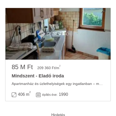
85 M Ft
2
209 360 Ft/m
Mindszent - Eladó iroda
Apartmanház és üzlethelyiségek egy ingatlanban – működő befektetés Mindszent ...
2
406 m
1990
építés éve: