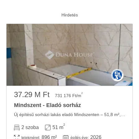
37.29 M Ft
2
731 176 Ft/m
Mindszent - Eladó sorház
Új építésű sorházi lakás eladó Mindszenten – 51,8 m², terasszal és gépkocsibeállóval ...
2
2 szoba
51 m
896 m²
2026
telekméret:
építés éve: