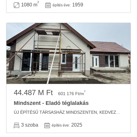
2
1080 m
1959
építés éve:
44.487 M Ft
2
601 176 Ft/m
Mindszent - Eladó téglalakás
ÚJ ÉPÍTÉSŰ TÁRSASHÁZ MINDSZENTEN, KEDVEZŐ ÁRON! 30 NAPON BELÜL, SAJÁT IGÉNYRE SZABVA ...
3 szoba
2025
építés éve: