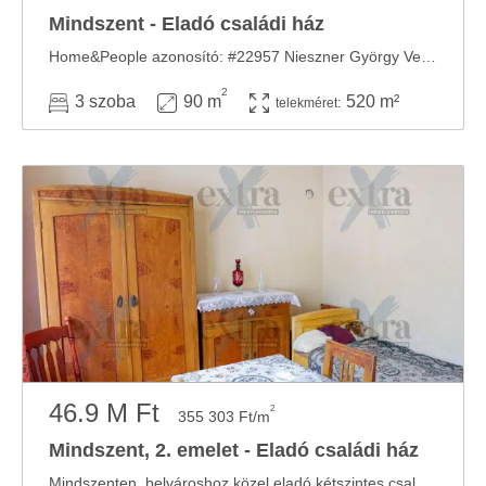
Mindszent - Eladó családi ház
Home&People azonosító: #22957 Nieszner György Vezető Referens:************* AMENNYIBEN ...
2
3 szoba
90 m
520 m²
telekméret:
46.9 M Ft
2
355 303 Ft/m
Mindszent, 2. emelet - Eladó családi ház
Mindszenten, belvároshoz közel eladó kétszintes családi ház, nagy telekkel! Mindszent ...