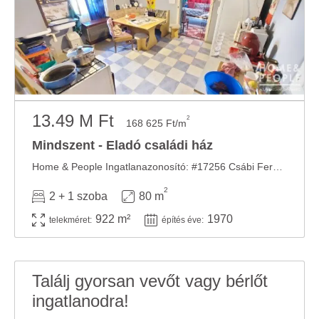
13.49 M Ft
2
168 625 Ft/m
Mindszent - Eladó családi ház
Home & People Ingatlanazonosító: #17256 Csábi Ferenc Tel: ************ Amennyiben ...
2
2 + 1 szoba
80 m
922 m²
1970
telekméret:
építés éve:
Találj gyorsan vevőt vagy bérlőt
ingatlanodra!