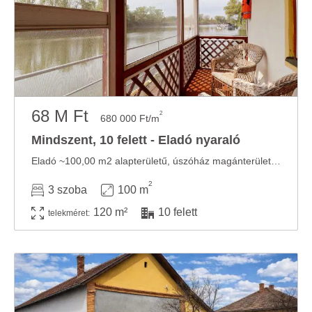
68 M Ft
2
680 000 Ft/m
Mindszent, 10 felett - Eladó nyaraló
Eladó ~100,00 m2 alapterületű, úszóház magánterülettel (parkolóval) a parton. A két ...
2
3 szoba
100 m
120 m²
10 felett
telekméret: