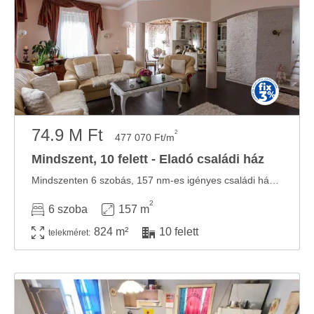
74.9 M Ft
2
477 070 Ft/m
Mindszent, 10 felett - Eladó családi ház
Mindszenten 6 szobás, 157 nm-es igényes családi házat kínálok Önnek megvételre, amelyhez ...
2
6 szoba
157 m
824 m²
10 felett
telekméret: