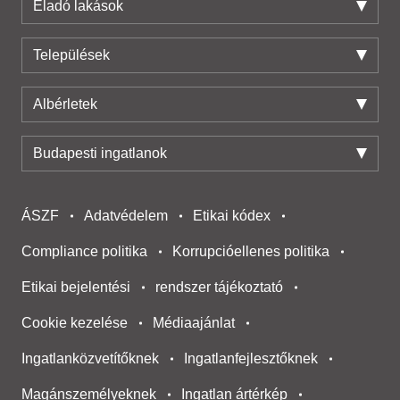
Eladó lakások
Települések
Albérletek
Budapesti ingatlanok
ÁSZF
Adatvédelem
Etikai kódex
Compliance politika
Korrupcióellenes politika
Etikai bejelentési
rendszer tájékoztató
Cookie kezelése
Médiaajánlat
Ingatlanközvetítőknek
Ingatlanfejlesztőknek
Magánszemélyeknek
Ingatlan ártérkép