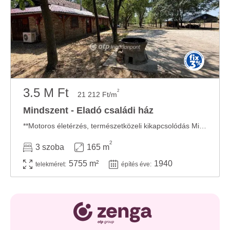
3.5 M Ft
2
21 212 Ft/m
Mindszent - Eladó családi ház
**Motoros életérzés, természetközeli kikapcsolódás Mindszenten!** Mindszenten, a Szentesi ...
2
3 szoba
165 m
5755 m²
1940
telekméret:
építés éve: