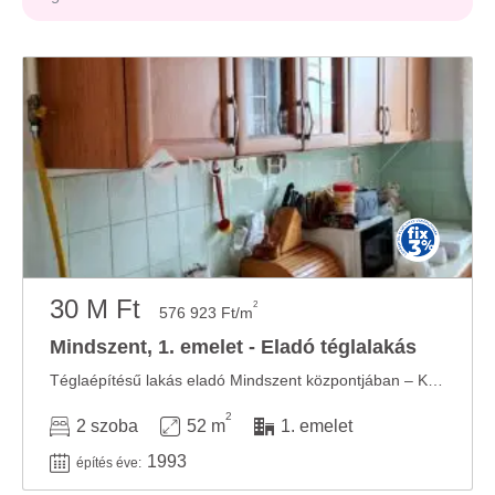
30 M Ft
2
576 923 Ft/m
Mindszent, 1. emelet - Eladó téglalakás
Téglaépítésű lakás eladó Mindszent központjában – Kiváló elhelyezkedés, alacsony ...
2
2 szoba
52 m
1. emelet
1993
építés éve: