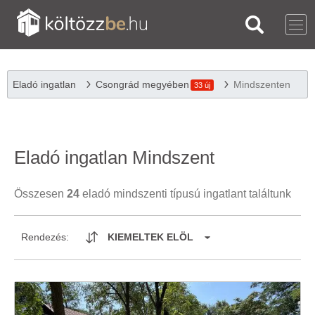
Eladó ingatlan
Csongrád megyében
Mindszenten
33 új
Eladó ingatlan Mindszent
Összesen
24
eladó mindszenti típusú ingatlant találtunk
Rendezés:
KIEMELTEK ELÖL