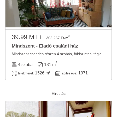
39.99 M Ft
2
305 267 Ft/m
Mindszent - Eladó családi ház
Mindszent csendes részén 4 szobás, földszintes, téglaépítésű családi ház 1526 m2-es ...
2
4 szoba
131 m
1526 m²
1971
telekméret:
építés éve: