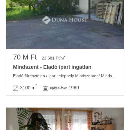
70 M Ft
2
22 581 Ft/m
Mindszent - Eladó ipari ingatlan
Eladó fűrésztelep / ipari telephely Mindszenten! Mindszent külterületén eladó egy ...
2
3100 m
1960
építés éve: