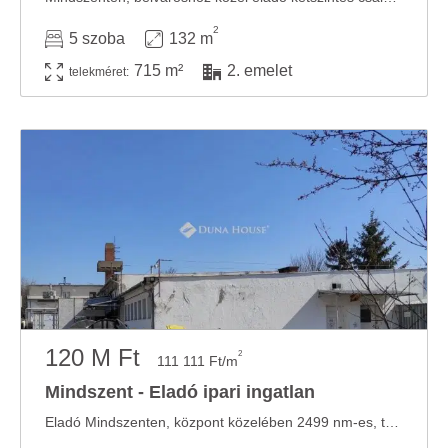
2
5 szoba
132 m
715 m²
2. emelet
telekméret:
120 M Ft
2
111 111 Ft/m
Mindszent - Eladó ipari ingatlan
Eladó Mindszenten, központ közelében 2499 nm-es, teljes közművel rendelkezö telken ...