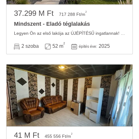
37.299 M Ft
2
717 288 Ft/m
Mindszent - Eladó téglalakás
Legyen Ön az első lakója az ÚJÉPÍTÉSŰ ingatlannak! Mindszent a Tisza partján fekvő, ...
2
2 szoba
52 m
2025
építés éve:
41 M Ft
2
455 556 Ft/m