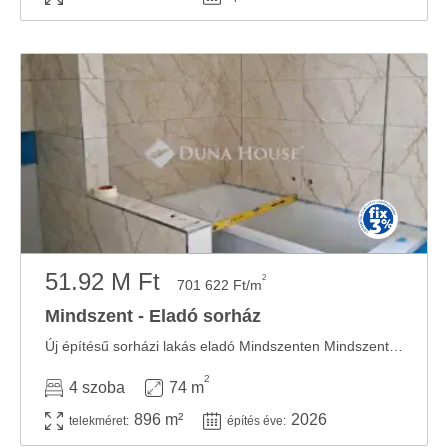
51.92 M Ft
2
701 622 Ft/m
Mindszent - Eladó sorház
Új építésű sorházi lakás eladó Mindszenten Mindszent központi részén kínálunk ...
2
4 szoba
74 m
896 m²
2026
telekméret:
építés éve: