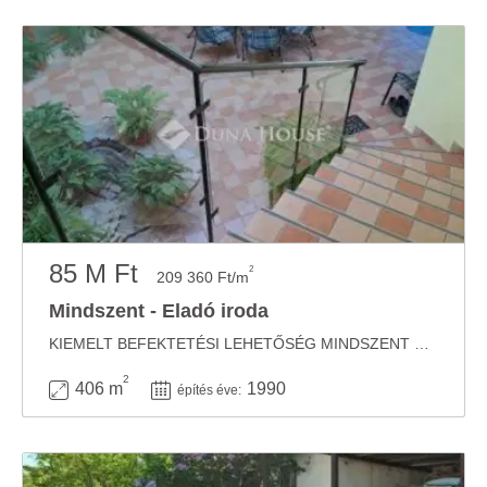
85 M Ft
2
209 360 Ft/m
Mindszent - Eladó iroda
KIEMELT BEFEKTETÉSI LEHETŐSÉG MINDSZENT KÖZPONTJÁBAN!Apartmanház + üzlet funkció egyetlen ...
2
406 m
1990
építés éve: