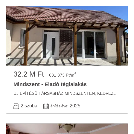
32.2 M Ft
2
631 373 Ft/m
Mindszent - Eladó téglalakás
ÚJ ÉPÍTÉSŰ TÁRSASHÁZ MINDSZENTEN, KEDVEZŐ ÁRON! 30 NAPON BELÜL, SAJÁT IGÉNYRE SZABVA ...
2 szoba
2025
építés éve: