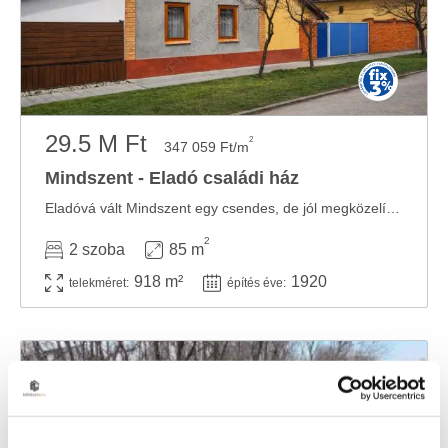
29.5 M Ft
2
347 059 Ft/m
Mindszent - Eladó családi ház
Eladóvá vált Mindszent egy csendes, de jól megközelíthető utcáján, a fotókon látható, ...
2
2 szoba
85 m
918 m²
1920
telekméret:
építés éve: