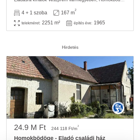
2
4 + 1 szoba
167 m
2251 m²
1965
telekméret:
építés éve:
24.9 M Ft
2
244 118 Ft/m
Homokbödöge - Eladó családi ház