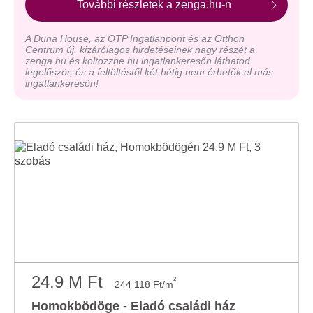
További részletek a zenga.hu-n
A Duna House, az OTP Ingatlanpont és az Otthon
Centrum új, kizárólagos hirdetéseinek nagy részét a
zenga.hu és koltozzbe.hu ingatlankeresőn láthatod
legelőször, és a feltöltéstől két hétig nem érhetők el más
ingatlankeresőn!
24.9 M Ft
2
244 118 Ft/m
Homokbödöge - Eladó családi ház