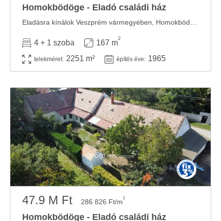
Homokbödöge - Eladó családi ház
Eladásra kínálok Veszprém vármegyében, Homokbödögén egy 167 m2 nagyságú, tégla ...
2
4 + 1 szoba
167 m
2251 m²
1965
telekméret:
építés éve:
47.9 M Ft
2
286 826 Ft/m
Homokbödöge - Eladó családi ház