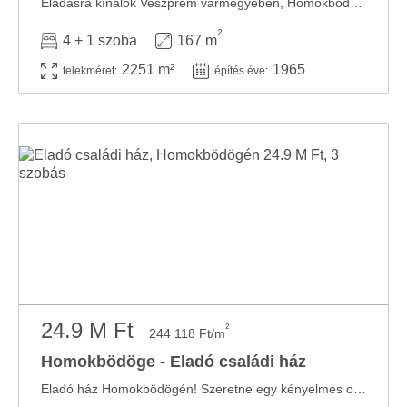
Eladásra kínálok Veszprém vármegyében, Homokbödögén egy 167 m2 nagyságú, tégla ...
2
4 + 1 szoba
167 m
2251 m²
1965
telekméret:
építés éve:
24.9 M Ft
2
244 118 Ft/m
Homokbödöge - Eladó családi ház
Eladó ház Homokbödögén! Szeretne egy kényelmes otthont a saját elképzelései szerint? ...