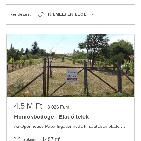
Rendezés:
KIEMELTEK ELÖL
4.5 M Ft
2
3 026 Ft/m
Homokbödöge - Eladó telek
Az Openhouse Pápa Ingatlaniroda kínálatában eladó a #182220 hivatkozási számú ...
1487 m²
telekméret: