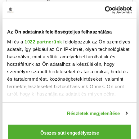
Eladó egy felújításra szoruló, teljes közművel ellátott - víz, villany, gáz, csatorna ...
2
3 szoba
102 m
1271 m²
1959
telekméret:
építés éve:
Az Ön adatainak felelősségteljes felhasználása
Mi és a
1022 partnerünk
feldolgozzuk az Ön személyes
adatait, így például az Ön IP-címét, olyan technológiákat
használva, mint a sütik, amelyekkel tárolhatjuk és
hozzáférünk az Ön adataihoz a készülékén, hogy
személyre szabott hirdetéseket és tartalmakat, hirdetés-
és tartalommérést, közönségbetekintéseket, valamint
termékfejlesztéseket biztosíthassunk Önnek. Ön dönt
arról, hogy ki használja az adatait és milyen célra.
Ha engedélyezi, a következőt is meg szeretnénk tenni:
Részletek megjelenítése
Információgyűjtés az Ön földrajzi elhelyezkedéséről
47.9 M Ft
2
286 826 Ft/m
pár méteres pontossággal
Homokbödöge - Eladó családi ház
Az Ön készülékén beazonosítása annak konkrét
Összes süti engedélyezése