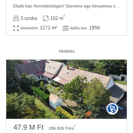
Eladó ház Homokbödögén! Szeretne egy kényelmes otthont a saját elképzelései szerint? ...
2
3 szoba
102 m
1271 m²
1959
telekméret:
építés éve:
47.9 M Ft
2
286 826 Ft/m