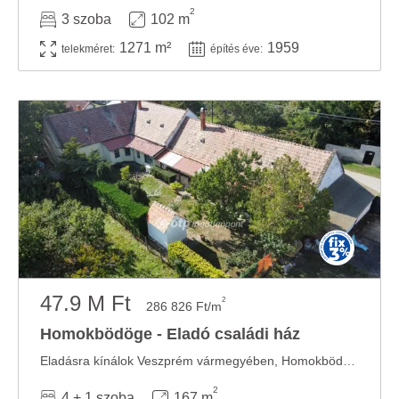
2
3 szoba
102 m
1271 m²
1959
telekméret:
építés éve:
47.9 M Ft
2
286 826 Ft/m
Homokbödöge - Eladó családi ház
Eladásra kínálok Veszprém vármegyében, Homokbödögén egy 167 m2 nagyságú, tégla ...
2
4 + 1 szoba
167 m