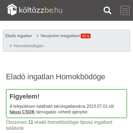
Eladó ingatlan
Veszprém megyében
80 új
Homokbödögén
Eladó ingatlan Homokbödöge
Figyelem!
A településen található lakóingatlanokra 2019.07.01-től
falusi CSOK
támogatás vehető igénybe.
Összesen
11
eladó homokbödögei típusú ingatlant
találtunk