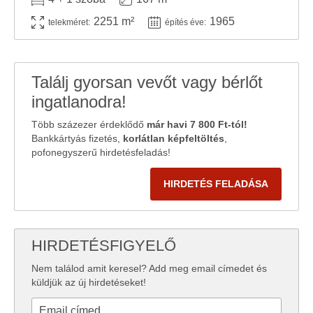
2251 m²
1965
telekméret:
építés éve:
Találj gyorsan vevőt vagy bérlőt
ingatlanodra!
Több százezer érdeklődő
már havi 7 800 Ft-tól!
Bankkártyás fizetés,
korlátlan képfeltöltés
,
pofonegyszerű hirdetésfeladás!
HIRDETÉS FELADÁSA
HIRDETÉSFIGYELŐ
Nem találod amit keresel? Add meg email címedet és
küldjük az új hirdetéseket!