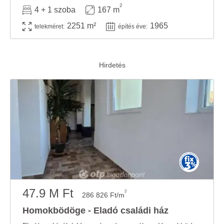
2
4 + 1 szoba
167 m
2251 m²
1965
telekméret:
építés éve:
47.9 M Ft
2
286 826 Ft/m
Homokbödöge - Eladó családi ház