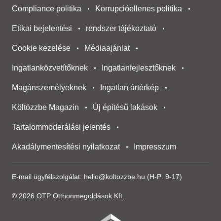
Compliance politika
Korrupcióellenes politika
Etikai bejelentési
rendszer tájékoztató
Cookie kezelése
Médiaajánlat
Ingatlanközvetítőknek
Ingatlanfejlesztőknek
Magánszemélyeknek
Ingatlan ártérkép
Költözzbe Magazin
Új építésű lakások
Tartalommoderálási jelentés
Akadálymentesítési nyilatkozat
Impresszum
E-mail ügyfélszolgálat:
hello@koltozzbe.hu
(H-P: 9-17)
© 2026 OTP Otthonmegoldások Kft.