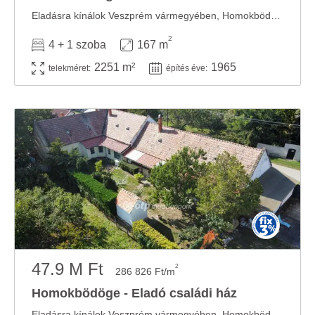
Eladásra kínálok Veszprém vármegyében, Homokbödögén egy 167 m2 nagyságú, tégla ...
2
4 + 1 szoba
167 m
2251 m²
1965
telekméret:
építés éve:
47.9 M Ft
2
286 826 Ft/m
Homokbödöge - Eladó családi ház
Eladásra kínálok Veszprém vármegyében, Homokbödögén egy 167 m2 nagyságú, tégla ...